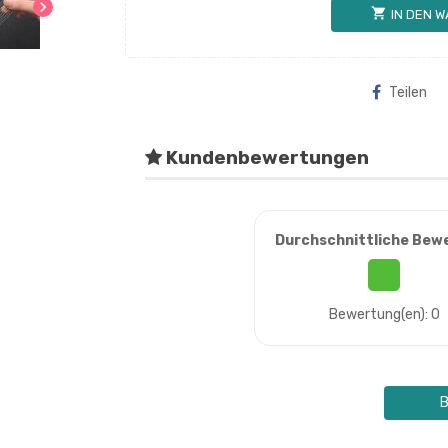
chevron_right
shopping_cart
IN DEN 
Teilen
Kundenbewertungen
Durchschnittliche Bew
Bewertung(en): 0
B