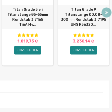
Titan Grade 5 eli
Titan Grade 9
Titanstange Ø5-55mm
Titanstange Ø0.08-
Rundstab 3.7165
300mm Rundstab 3.7195
Ti6Al4v...
UNS R56320...
1.819,75 €
3.230,14 €
EINZELHEITEN
EINZELHEITEN