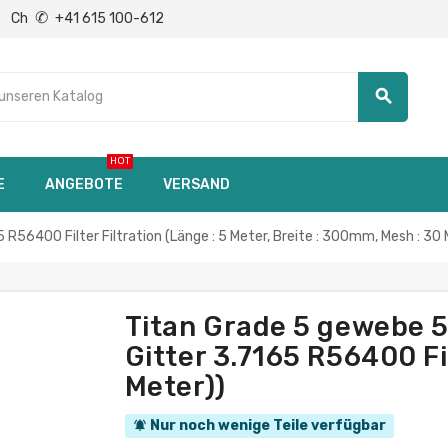
✆
Ch
+41 615 100-612
search
HOT
E
ANGEBOTE
VERSAND
56400 Filter Filtration (Länge : 5 Meter, Breite : 300mm, Mesh : 3
Titan Grade 5 gewebe 
Gitter 3.7165 R56400 Fil
Meter))
Nur noch wenige Teile verfügbar
notifications_active