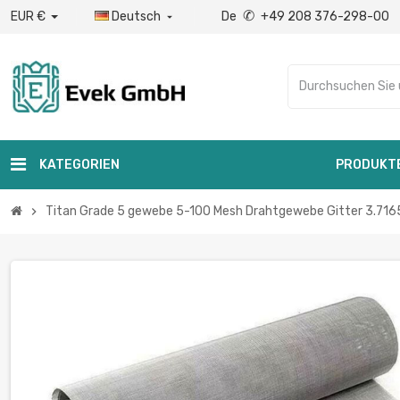
✆
EUR €
Deutsch
De
+49 208 376-298-00

KATEGORIEN
PRODUKT
Titan Grade 5 gewebe 5-100 Mesh Drahtgewebe Gitter 3.7165 R
chevron_right