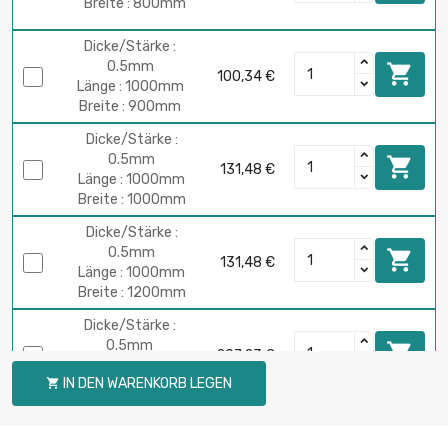
Breite : 800mm
Dicke/Stärke :
0.5mm

100,34 €
Länge : 1000mm
Breite : 900mm
Dicke/Stärke :
0.5mm

131,48 €
Länge : 1000mm
Breite : 1000mm
Dicke/Stärke :
0.5mm

131,48 €
Länge : 1000mm
Breite : 1200mm
Dicke/Stärke :
0.5mm

207,23 €
Länge : 1000mm
IN DEN WARENKORB LEGEN

Breite : 1500mm
Dicke/Stärke :
0.5mm
