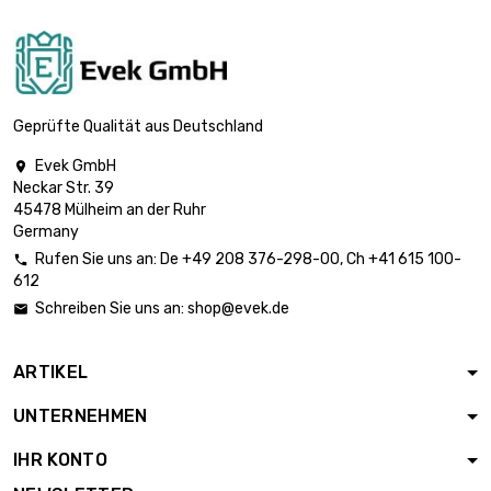
220,67 €
Länge : 1000mm
Breite : 1800mm
Dicke/Stärke :
0.5mm

292,97 €
Länge : 1000mm
Geprüfte Qualität aus Deutschland
Breite : 2000mm
Evek GmbH

Länge : 1000mm
Neckar Str. 39
Breite : 600mm

73,58 €
45478 Mülheim an der Ruhr
Dicke/Stärke :
Germany
0.6mm
Rufen Sie uns an:
De
+49 208 376-298-00
, Ch
+41 615 100-

Länge : 1000mm
612
Breite : 700mm

85,83 €
Schreiben Sie uns an:
shop@evek.de

Dicke/Stärke :
0.6mm
ARTIKEL
Länge : 1000mm

Breite : 800mm
98,12 €
UNTERNEHMEN
Dicke/Stärke : 0.6mm
IHR KONTO
Länge : 1000mm