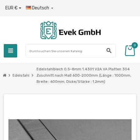
EUR €
Deutsch

0
view_headline
search
Edelstahlblech 0.5-8mm 1.4301 V2A VA Platten 304
chevron_right
chevron_right
Edelstahl
Zuschnitt nach Maß 600-2000mm (Länge : 1000mm,
Breite : 600mm, Dicke/Stärke : 1.2mm)