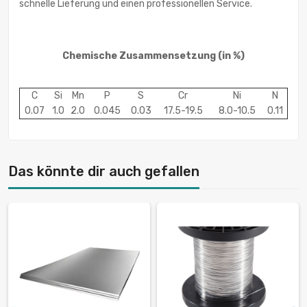
schnelle Lieferung und einen professionellen Service.
Chemische Zusammensetzung (in %)
C
Si
Mn
P
S
Cr
Ni
N
0.07
1.0
2.0
0.045
0.03
17.5-19.5
8.0-10.5
0.11
Das könnte dir auch gefallen