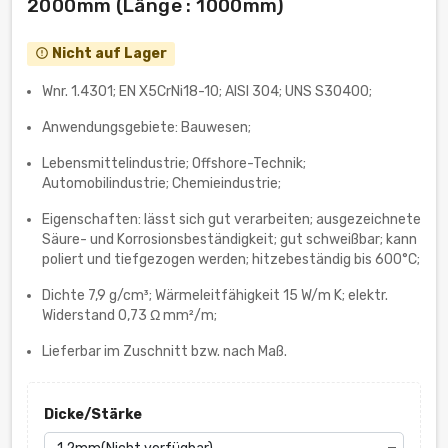
2000mm (Länge : 1000mm)
Nicht auf Lager
error_outline
Wnr. 1.4301; EN X5CrNi18-10; AISI 304; UNS S30400;
Anwendungsgebiete: Bauwesen;
Lebensmittelindustrie; Offshore-Technik;
Automobilindustrie; Chemieindustrie;
Eigenschaften: lässt sich gut verarbeiten; ausgezeichnete
Säure- und Korrosionsbeständigkeit; gut schweißbar; kann
poliert und tiefgezogen werden; hitzebeständig bis 600°C;
Dichte 7,9 g/cm³; Wärmeleitfähigkeit 15 W/m K; elektr.
Widerstand 0,73 Ω mm²/m;
Lieferbar im Zuschnitt bzw. nach Maß.
Dicke/Stärke