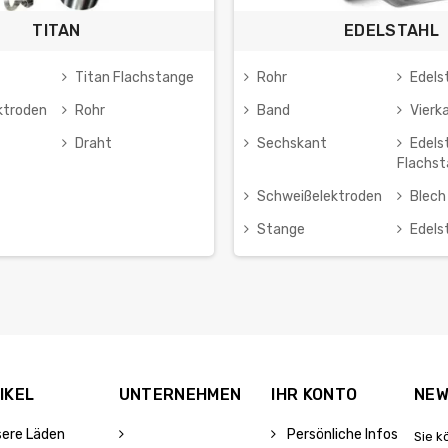
TITAN
EDELSTAHL
Titan Flachstange
Rohr
Edels
ktroden
Rohr
Band
Vierk
Draht
Sechskant
Edels
Flachs
Schweißelektroden
Blech
Stange
Edels
IKEL
UNTERNEHMEN
IHR KONTO
NEW
sere Läden
Persönliche Infos
Sie k