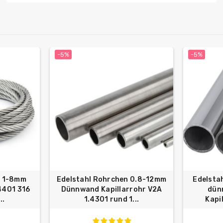
-5%
-5%
l 1-8mm
Edelstahl Rohrchen 0.8-12mm
Edelsta
.4401 316
Dünnwand Kapillarrohr V2A
dün
..
1.4301 rund 1...
Kapi