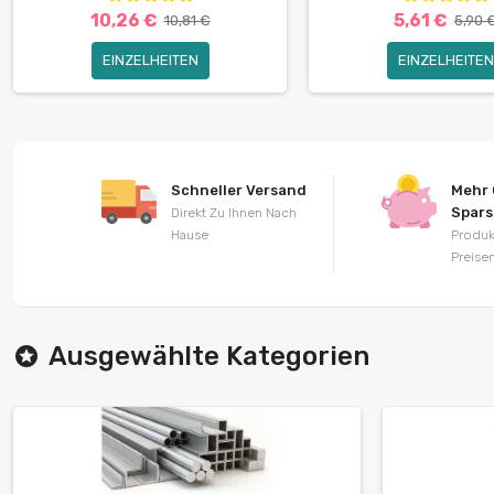
10,26 €
5,61 €
10,81 €
5,90 
EINZELHEITEN
EINZELHEITEN
Schneller Versand
Mehr 
Spar
Direkt Zu Ihnen Nach
Hause
Produk
Preise
Ausgewählte Kategorien
stars