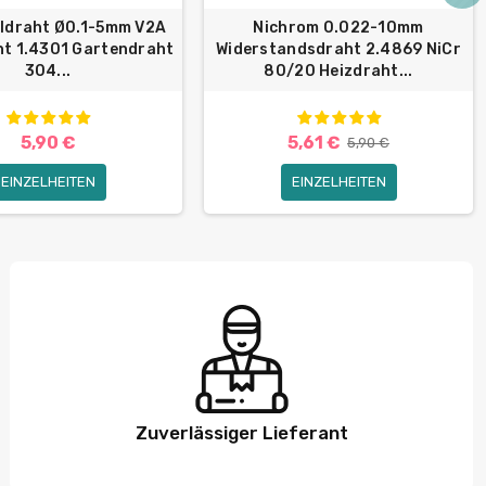
ldraht Ø0.1-5mm V2A
Nichrom 0.022-10mm
t 1.4301 Gartendraht
Widerstandsdraht 2.4869 NiCr
304...
80/20 Heizdraht...
5,90 €
5,61 €
5,90 €
EINZELHEITEN
EINZELHEITEN
Zuverlässiger Lieferant