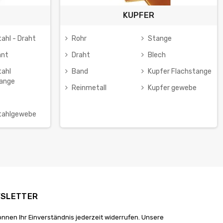
KUPFER
tahl - Draht
Rohr
Stange
ant
Draht
Blech
tahl
Band
Kupfer Flachstange
tange
Reinmetall
Kupfer gewebe
tahlgewebe
SLETTER
önnen Ihr Einverständnis jederzeit widerrufen. Unsere