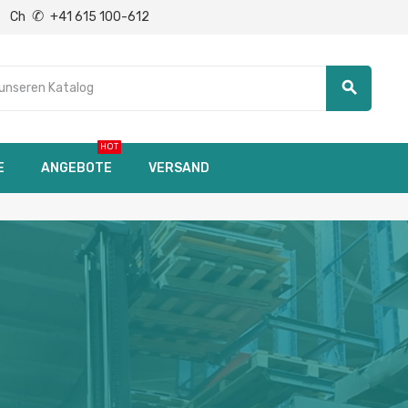
✆
Ch
+41 615 100-612
search
HOT
E
ANGEBOTE
VERSAND