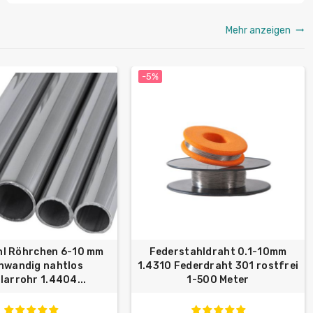
Mehr anzeigen
trending_flat
-5%
hl Röhrchen 6-10 mm
Federstahldraht 0.1-10mm
nwandig nahtlos
1.4310 Federdraht 301 rostfrei
llarrohr 1.4404...
1-500 Meter