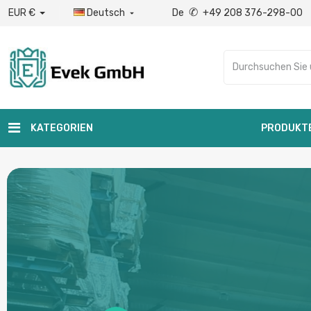
✆
EUR €
Deutsch
De
+49 208 376-298-00

KATEGORIEN
PRODUKT