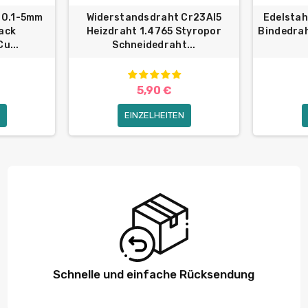
Ø0.1-5mm
Widerstandsdraht Cr23Al5
Edelstah
ack
Heizdraht 1.4765 Styropor
Bindedrah
u...
Schneidedraht...
5,90 €
EINZELHEITEN
Schnelle und einfache Rücksendung