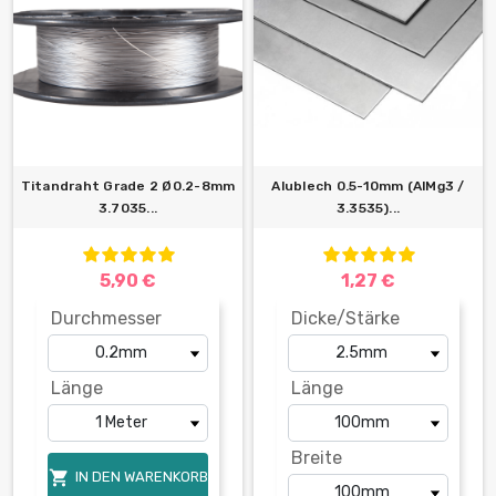
Titandraht Grade 2 Ø0.2-8mm
Alublech 0.5-10mm (AlMg3 /
3.7035...
3.3535)...
5,90 €
1,27 €
Durchmesser
Dicke/Stärke
Länge
Länge
Breite

IN DEN WARENKORB