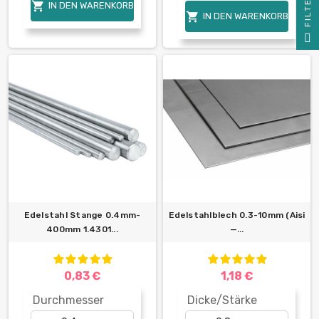
R

IN DEN WARENKORB

IN DEN WARENKORB
F
I
L
T
E
Edelstahl Stange 0.4mm-
Edelstahlblech 0.3-10mm (Aisi
400mm 1.4301...
—...
0,83 €
1,18 €
Durchmesser
Dicke/Stärke