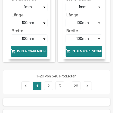
Länge
Länge
Breite
Breite


IN DEN WARENKORB
IN DEN WARENKORB
1-20 von 548 Produkten
…
navigate_before
navigate_next
1
2
3
28