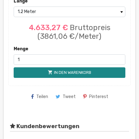
Länge
4.633,27 €
Bruttopreis
(3861,06 €/Meter)
Menge
shopping_cart
IN DEN WARENKORB
Teilen
Tweet
Pinterest
Kundenbewertungen