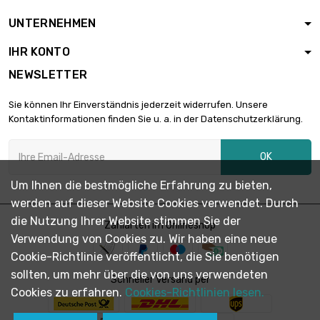
Länge : 1.2 Meter

Durchmesser :
4.118,88 €
UNTERNEHMEN
33mm
IHR KONTO
Durchmesser :
NEWSLETTER

33mm
5.148,59 €
Länge : 1.5 Meter
Sie können Ihr Einverständnis jederzeit widerrufen. Unsere
Kontaktinformationen finden Sie u. a. in der Datenschutzerklärung.
Durchmesser :

33mm
6.006,70 €
OK
Länge : 1.75 Meter
Um Ihnen die bestmögliche Erfahrung zu bieten,
werden auf dieser Website Cookies verwendet. Durch
Länge : 2 Meter

Durchmesser :
6.864,80 €
die Nutzung Ihrer Website stimmen Sie der
Zahlarten im Onlineshop
33mm
Verwendung von Cookies zu. Wir haben eine neue
Cookie-Richtlinie veröffentlicht, die Sie benötigen
Länge : 1.2 Meter
sollten, um mehr über die von uns verwendeten

Schneller Versand per
Durchmesser :
4.372,29 €
Cookies zu erfahren.
Cookies-Richtlinien lesen.
34mm