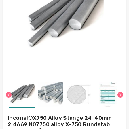
chevron_left
chevron_right
Inconel®Х750 Alloy Stange 24-40mm
2.4669 N07750 alloy Х-750 Rundstab