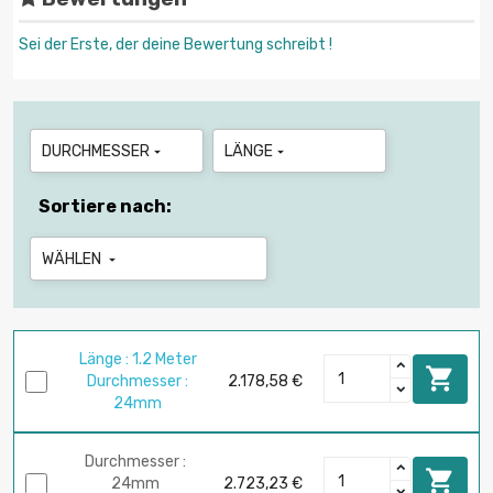
Sei der Erste, der deine Bewertung schreibt !
DURCHMESSER
LÄNGE


Sortiere nach:
WÄHLEN

Länge : 1.2 Meter

Durchmesser :
2.178,58 €
24mm
Durchmesser :

24mm
2.723,23 €