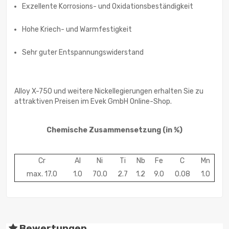
Exzellente Korrosions- und Oxidationsbeständigkeit
Hohe Kriech- und Warmfestigkeit
Sehr guter Entspannungswiderstand
Alloy X-750 und weitere Nickellegierungen erhalten Sie zu
attraktiven Preisen im Evek GmbH Online-Shop.
Chemische Zusammensetzung
(in %)
Cr
Al
Ni
Ti
Nb
Fe
C
Mn
max. 17.0
1.0
70.0
2.7
1.2
9.0
0.08
1.0
Bewertungen