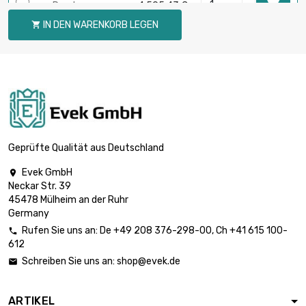

Durchmesser :
4.595,43 €
27mm
IN DEN WARENKORB LEGEN

Länge : 1.2 Meter

Durchmesser :
3.404,03 €
30mm
Durchmesser :

30mm
4.255,04 €
Länge : 1.5 Meter
Geprüfte Qualität aus Deutschland
Evek GmbH

Durchmesser :
Neckar Str. 39

30mm
4.964,22 €
45478 Mülheim an der Ruhr
Länge : 1.75 Meter
Germany
Rufen Sie uns an:
De
+49 208 376-298-00
, Ch
+41 615 100-

612
Länge : 2 Meter

Durchmesser :
5.673,38 €
Schreiben Sie uns an:
shop@evek.de

30mm
ARTIKEL