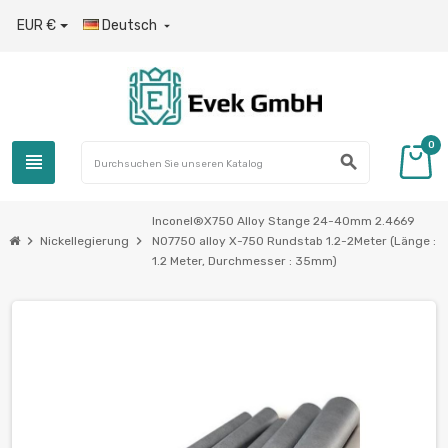
EUR €
Deutsch

0
view_headline
search
Inconel®Х750 Alloy Stange 24-40mm 2.4669
chevron_right
chevron_right
Nickellegierung
N07750 alloy Х-750 Rundstab 1.2-2Meter (Länge :
1.2 Meter, Durchmesser : 35mm)