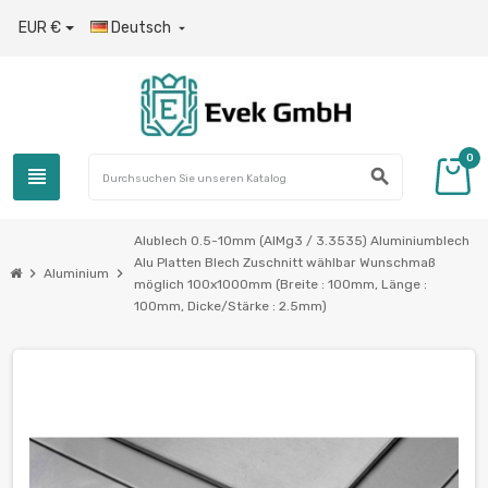
EUR €
Deutsch

0
view_headline
search
Alublech 0.5-10mm (AlMg3 / 3.3535) Aluminiumblech
Alu Platten Blech Zuschnitt wählbar Wunschmaß
chevron_right
chevron_right
Aluminium
möglich 100x1000mm (Breite : 100mm, Länge :
100mm, Dicke/Stärke : 2.5mm)