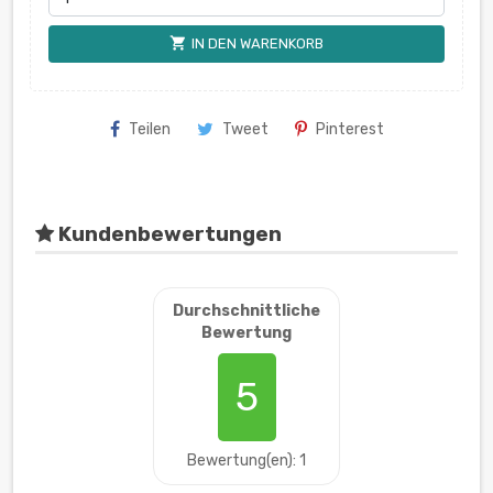
shopping_cart
IN DEN WARENKORB
Teilen
Tweet
Pinterest
Kundenbewertungen
Durchschnittliche
Bewertung
5
Bewertung(en): 1