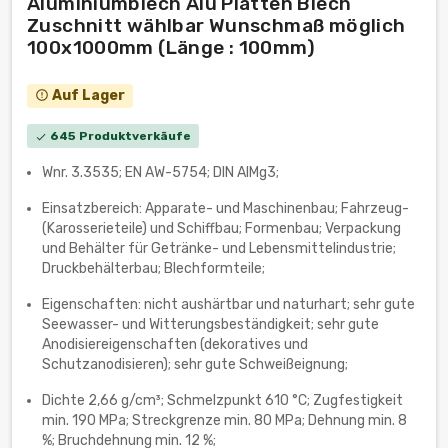
Aluminiumblech Alu Platten Blech
Zuschnitt wählbar Wunschmaß möglich
100x1000mm (Länge : 100mm)
Auf Lager
error_outline
645 Produktverkäufe
check
Wnr. 3.3535; EN AW-5754; DIN AlMg3;
Einsatzbereich: Apparate- und Maschinenbau; Fahrzeug-
(Karosserieteile) und Schiffbau; Formenbau; Verpackung
und Behälter für Getränke- und Lebensmittelindustrie;
Druckbehälterbau; Blechformteile;
Eigenschaften: nicht aushärtbar und naturhart; sehr gute
Seewasser- und Witterungsbeständigkeit; sehr gute
Anodisiereigenschaften (dekoratives und
Schutzanodisieren); sehr gute Schweißeignung;
Dichte 2,66 g/cm³; Schmelzpunkt 610 °C; Zugfestigkeit
min. 190 MPa; Streckgrenze min. 80 MPa; Dehnung min. 8
%; Bruchdehnung min. 12 %;