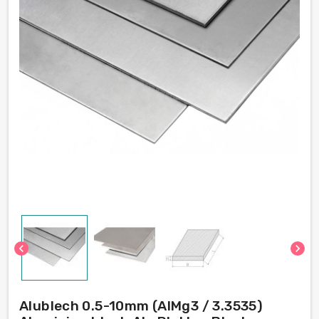
chevron_left
chevron_right
Alublech 0.5-10mm (AlMg3 / 3.3535)