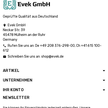
Breite : 100mm

Länge : 700mm
9,71 €
Dicke/Stärke : 1mm
Geprüfte Qualität aus Deutschland
Evek GmbH

Breite : 100mm
Neckar Str. 39

Länge : 800mm
11,10 €
45478 Mülheim an der Ruhr
Dicke/Stärke : 1mm
Germany
Rufen Sie uns an:
De
+49 208 376-298-00
, Ch
+41 615 100-

612
Breite : 100mm

Länge : 900mm
12,50 €
Schreiben Sie uns an:
shop@evek.de

Dicke/Stärke : 1mm
ARTIKEL
Breite : 100mm

Länge : 1000mm
13,88 €
UNTERNEHMEN
Dicke/Stärke : 1mm
IHR KONTO
Länge : 150mm
NEWSLETTER

Breite : 150mm
3,12 €
Dicke/Stärke : 1mm
Sie können Ihr Einverständnis jederzeit widerrufen. Unsere