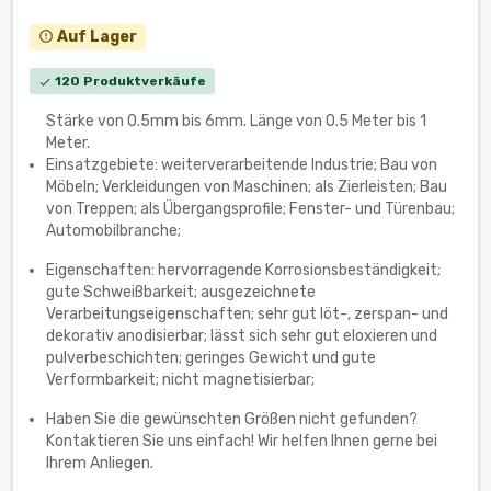
Auf Lager
error_outline
120 Produktverkäufe
check
Stärke von 0.5mm bis 6mm. Länge von 0.5 Meter bis 1
Meter.
Einsatzgebiete: weiterverarbeitende Industrie; Bau von
Möbeln; Verkleidungen von Maschinen; als Zierleisten; Bau
von Treppen; als Übergangsprofile; Fenster- und Türenbau;
Automobilbranche;
Eigenschaften: hervorragende Korrosionsbeständigkeit;
gute Schweißbarkeit; ausgezeichnete
Verarbeitungseigenschaften; sehr gut löt-, zerspan- und
dekorativ anodisierbar; lässt sich sehr gut eloxieren und
pulverbeschichten; geringes Gewicht und gute
Verformbarkeit; nicht magnetisierbar;
Haben Sie die gewünschten Größen nicht gefunden?
Kontaktieren Sie uns einfach! Wir helfen Ihnen gerne bei
Ihrem Anliegen.