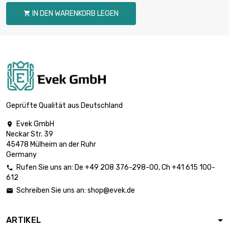
Breite : 30mm
IN DEN WARENKORB LEGEN

Länge : 1 Meter

Dicke/Stärke : 2mm
6,53 €
Breite : 30mm
Länge : 0.5 Meter

Dicke/Stärke : 1mm
2,92 €
Breite : 35mm
Geprüfte Qualität aus Deutschland
Evek GmbH

Länge : 1 Meter
Neckar Str. 39

Dicke/Stärke : 1mm
5,83 €
45478 Mülheim an der Ruhr
Breite : 35mm
Germany
Rufen Sie uns an:
De
+49 208 376-298-00
, Ch
+41 615 100-

612
Länge : 0.5 Meter

Dicke/Stärke : 2mm
3,81 €
Schreiben Sie uns an:
shop@evek.de

Breite : 35mm
ARTIKEL
Länge : 1 Meter