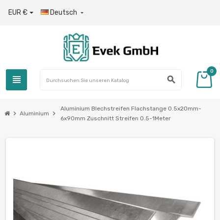
EUR €
Deutsch

0
view_headline
search
Aluminium Blechstreifen Flachstange 0.5x20mm-
chevron_right
chevron_right
Aluminium
6x90mm Zuschnitt Streifen 0.5-1Meter