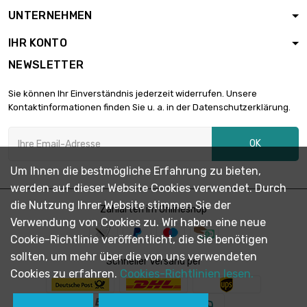

Dicke/Stärke : 2mm
7,60 €
UNTERNEHMEN
Breite : 35mm
IHR KONTO
Länge : 0.5 Meter
NEWSLETTER

Dicke/Stärke : 1mm
3,33 €
Breite : 40mm
Sie können Ihr Einverständnis jederzeit widerrufen. Unsere
Kontaktinformationen finden Sie u. a. in der Datenschutzerklärung.
Länge : 1 Meter

Dicke/Stärke : 1mm
6,66 €
OK
Breite : 40mm
Um Ihnen die bestmögliche Erfahrung zu bieten,
werden auf dieser Website Cookies verwendet. Durch
Länge : 0.5 Meter

Dicke/Stärke : 2mm
4,36 €
die Nutzung Ihrer Website stimmen Sie der
Zahlarten im Onlineshop
Breite : 40mm
Verwendung von Cookies zu. Wir haben eine neue
Cookie-Richtlinie veröffentlicht, die Sie benötigen
Länge : 1 Meter
sollten, um mehr über die von uns verwendeten

Schneller Versand per
Dicke/Stärke : 2mm
8,70 €
Cookies zu erfahren.
Cookies-Richtlinien lesen.
Breite : 40mm