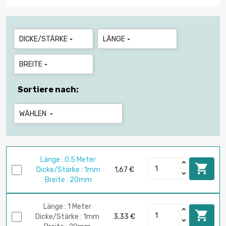
DICKE/STÄRKE
LÄNGE


BREITE

Sortiere nach:
WÄHLEN

Länge : 0.5 Meter

Dicke/Stärke : 1mm
1,67 €
Breite : 20mm
Länge : 1 Meter

Dicke/Stärke : 1mm
3,33 €