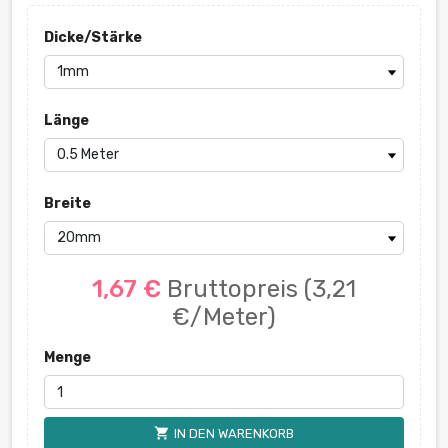
Dicke/Stärke
Länge
Breite
1,67 €
Bruttopreis
(3,21
€/Meter)
Menge
shopping_cart
IN DEN WARENKORB