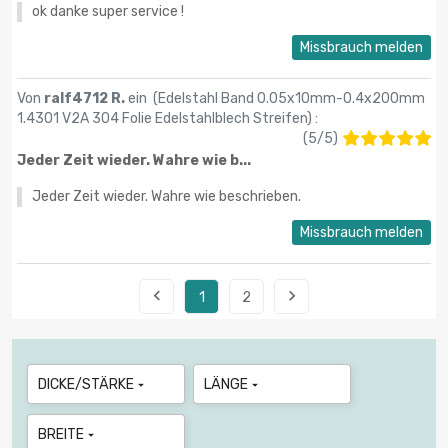
ok danke super service !
Missbrauch melden
Von
ralf4712 R.
ein (
Edelstahl Band 0.05x10mm-0.4x200mm
1.4301 V2A 304 Folie Edelstahlblech Streifen
) :
(
5
/
5
)
Jeder Zeit wieder. Wahre wie b...
Jeder Zeit wieder. Wahre wie beschrieben.
Missbrauch melden


1
2
DICKE/STÄRKE
LÄNGE


BREITE
