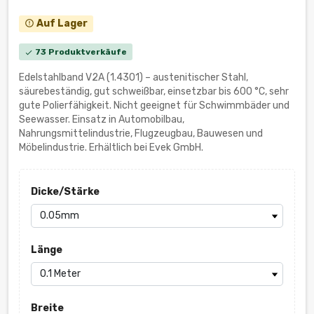
Auf Lager
error_outline
73 Produktverkäufe
check
Edelstahlband V2A (1.4301) – austenitischer Stahl,
säurebeständig, gut schweißbar, einsetzbar bis 600 °C, sehr
gute Polierfähigkeit. Nicht geeignet für Schwimmbäder und
Seewasser. Einsatz in Automobilbau,
Nahrungsmittelindustrie, Flugzeugbau, Bauwesen und
Möbelindustrie. Erhältlich bei Evek GmbH.
Dicke/Stärke
Länge
Breite