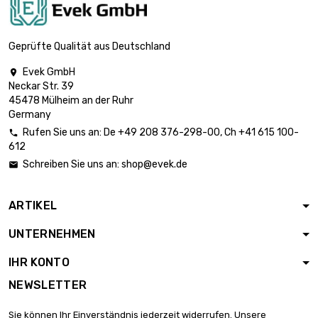
Länge : 25 Meter
Breite : 10mm

185,81 €
Dicke/Stärke :
Geprüfte Qualität aus Deutschland
0.05mm
Evek GmbH

Länge : 50 Meter
Neckar Str. 39
Breite : 10mm

309,69 €
45478 Mülheim an der Ruhr
Dicke/Stärke :
Germany
0.05mm
Rufen Sie uns an:
De
+49 208 376-298-00
, Ch
+41 615 100-

Länge : 100 Meter
612
Breite : 10mm

606,97 €
Schreiben Sie uns an:
shop@evek.de

Dicke/Stärke :
0.05mm
ARTIKEL
Länge : 0.1 Meter
Breite : 20mm

5,90 €
UNTERNEHMEN
Dicke/Stärke :
0.05mm
IHR KONTO
Länge : 0.2 Meter
NEWSLETTER
Breite : 20mm

5,90 €
Dicke/Stärke :
Sie können Ihr Einverständnis jederzeit widerrufen. Unsere
0.05mm