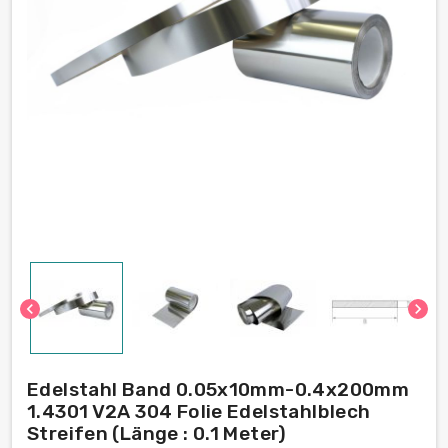
chevron_left
chevron_right
Edelstahl Band 0.05x10mm-0.4x200mm
1.4301 V2A 304 Folie Edelstahlblech
Streifen (Länge : 0.1 Meter)