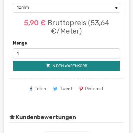
5,90 €
Bruttopreis
(53,64
€/Meter)
Menge
shopping_cart
IN DEN WARENKORB
Teilen
Tweet
Pinterest
Kundenbewertungen