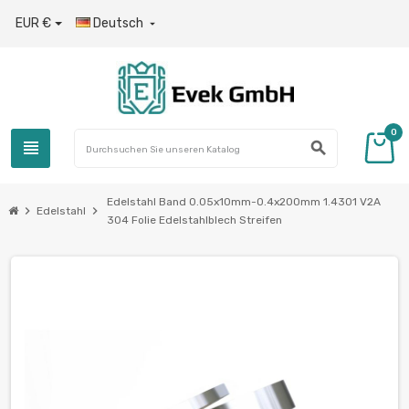
EUR €
Deutsch

0
view_headline
search
Edelstahl Band 0.05x10mm-0.4x200mm 1.4301 V2A
chevron_right
chevron_right
Edelstahl
304 Folie Edelstahlblech Streifen