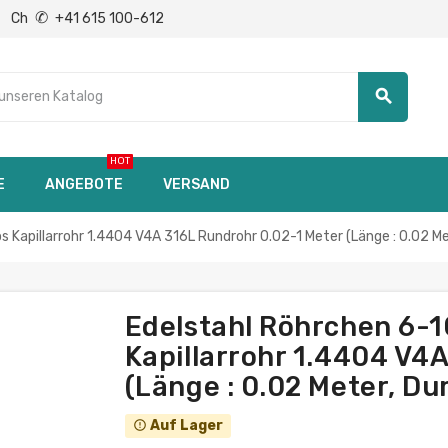
✆
Ch
+41 615 100-612
search
HOT
E
ANGEBOTE
VERSAND
Kapillarrohr 1.4404 V4A 316L Rundrohr 0.02-1 Meter (Länge : 0.02 Me
Edelstahl Röhrchen 6-
Kapillarrohr 1.4404 V4
(Länge : 0.02 Meter, Du
Auf Lager
error_outline