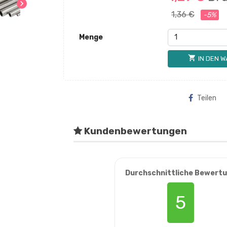
chevron_right
1,36 €
-5%
Menge
shopping_cart
IN DEN 
Teilen
Kundenbewertungen
Durchschnittliche Bewert
5