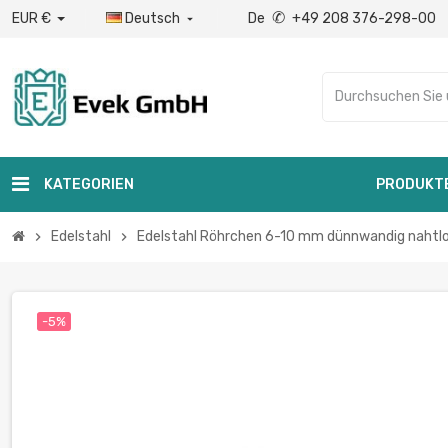
✆
EUR €
Deutsch
De
+49 208 376-298-00

KATEGORIEN
PRODUKT
Edelstahl
Edelstahl Röhrchen 6-10 mm dünnwandig nahtlos 
chevron_right
chevron_right
-5%