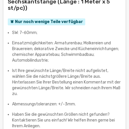
Sechskantstange (Länge : 1 Meter x 5
st/pc))
Nur noch wenige Teile verfügbar
notifications_active
SW: 7-60mm;
Einsatzmöglichkeiten: Armaturenbau; Molkereien und
Brauereien; dekorative Zwecke und Kücheneinrichtungen;
chemischer Apparatebau; Schwimmbadbau;
Automobilindustrie;
Ist Ihre gewünschte Länge/Breite nicht aufgelistet,
wählen Sie die nächstgrößere Länge/Breite aus.
Hinterlassen Sie Ihrer Bestellung einen Kommentar mit der
gewünschten Länge/Breite. Wir schneiden nach Ihrem Maß
zu.
Abmessungstoleranzen: +/-3mm.
Haben Sie die gewünschten Größen nicht gefunden?
Kontaktieren Sie uns einfach! Wir helfen Ihnen gerne bei
Ihrem Anliegen.