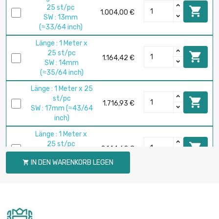
25 st/pc

1.004,00 €
SW : 13mm
(≈33/64 inch)
Länge : 1 Meter x
25 st/pc

1.164,42 €
SW : 14mm
(≈35/64 inch)
Länge : 1 Meter x 25
st/pc

1.716,93 €
SW : 17mm (≈43/64
inch)
Länge : 1 Meter x
25 st/pc

2.144,62 €
SW : 19mm (≈3/4
IN DEN WARENKORB LEGEN

inch)
Länge : 1 Meter x 10
st/pc

1.150,14 €
SW : 22mm
(≈55/64 inch)