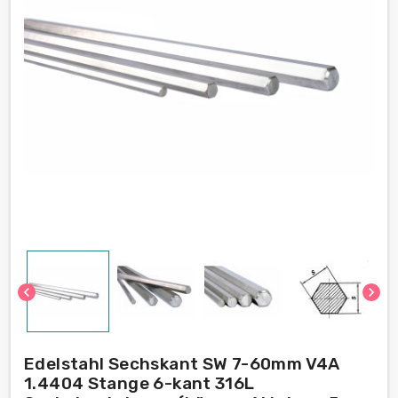
chevron_left
chevron_right
Edelstahl Sechskant SW 7-60mm V4A
1.4404 Stange 6-kant 316L