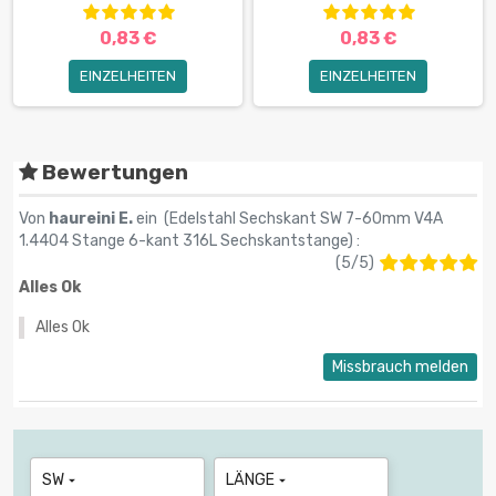
0,83 €
0,83 €
EINZELHEITEN
EINZELHEITEN
Bewertungen
Von
haureini E.
ein (
Edelstahl Sechskant SW 7-60mm V4A
1.4404 Stange 6-kant 316L Sechskantstange
) :
(
5
/
5
)
Alles Ok
Alles Ok
Missbrauch melden
SW
LÄNGE

