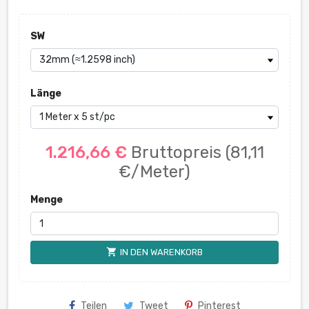
SW
Länge
1.216,66 €
Bruttopreis
(81,11
€/Meter)
Menge
shopping_cart
IN DEN WARENKORB
Teilen
Tweet
Pinterest