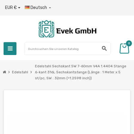
EUR €
Deutsch

0
view_headline
search
Edelstahl Sechskant SW 7-60mm V4A 1.4404 Stange
chevron_right
chevron_right
Edelstahl
6-kant 316L Sechskantstange (Länge : 1 Meter x 5
st/pc, SW : 32mm (≈1.2598 inch))