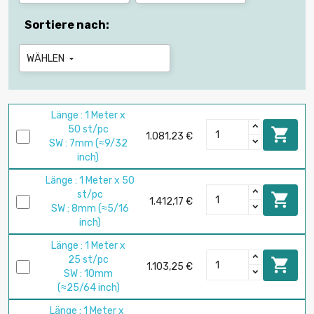
Sortiere nach:
WÄHLEN

Länge : 1 Meter x
50 st/pc

1.081,23 €
SW : 7mm (≈9/32
inch)
Länge : 1 Meter x 50
st/pc

1.412,17 €
SW : 8mm (≈5/16
inch)
Länge : 1 Meter x
25 st/pc

1.103,25 €
SW : 10mm
(≈25/64 inch)
Länge : 1 Meter x