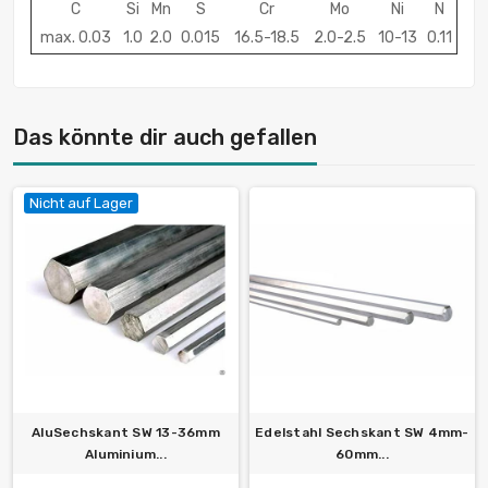
C
Si
Mn
S
Cr
Mo
Ni
N
max. 0.03
1.0
2.0
0.015
16.5-18.5
2.0-2.5
10-13
0.11
Das könnte dir auch gefallen
Nicht auf Lager
AluSechskant SW 13-36mm
Edelstahl Sechskant SW 4mm-
Aluminium...
60mm...