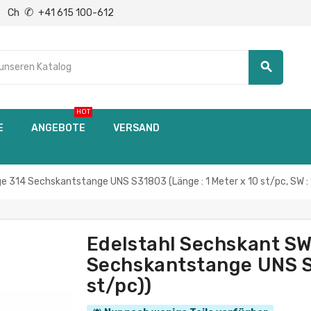
✆
Ch
+41 615 100-612
search
HOT
E
ANGEBOTE
VERSAND
 314 Sechskantstange UNS S31803 (Länge : 1 Meter x 10 st/pc, SW :
Edelstahl Sechskant S
Sechskantstange UNS S3
st/pc))