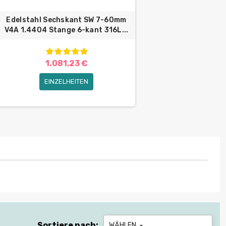
Edelstahl Sechskant SW 7-60mm
V4A 1.4404 Stange 6-kant 316L...
1.081,23 €
EINZELHEITEN
Sortiere nach:
WÄHLEN
