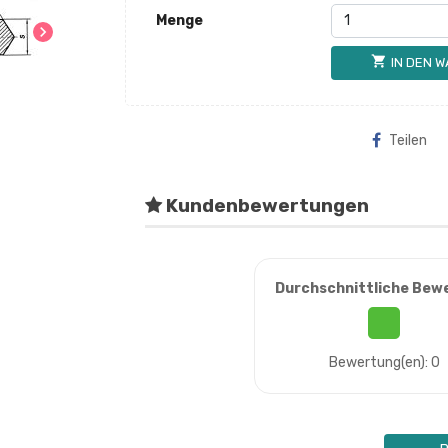
Menge
chevron_right
shopping_cart
IN DEN 
Teilen
Kundenbewertungen
Durchschnittliche Bew
Bewertung(en): 0