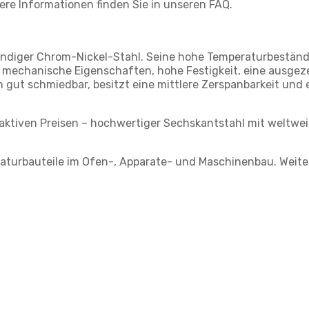
tere Informationen finden Sie in unseren FAQ.
eständiger Chrom-Nickel-Stahl. Seine hohe Temperaturbestän
ute mechanische Eigenschaften, hohe Festigkeit, eine ausge
m gut schmiedbar, besitzt eine mittlere Zerspanbarkeit und
raktiven Preisen – hochwertiger Sechskantstahl mit weltwe
raturbauteile im Ofen-, Apparate- und Maschinenbau. Weite