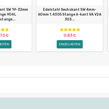
kant SW 19-32mm
Edelstahl Sechskant SW 4mm-
ange 904L
60mm 1.4305 Stange 6-kant VA V2A
stange...
303...
,73 €
0,83 €
HEITEN
EINZELHEITEN