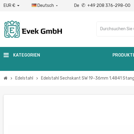
✆
EUR €
Deutsch
De
+49 208 376-298-00

KATEGORIEN
PRODUKT
Edelstahl
Edelstahl Sechskant SW 19-36mm 1.4841 Stange
chevron_right
chevron_right