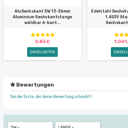
AluSechskant SW 13-36mm
Edelstahl Sechs
Aluminium Sechskantstange
1.4539 St
wählbar 6-kant...
Sechskant
0,83 €
1.041
EINZELHEITEN
EINZEL
Bewertungen
Sei der Erste, der deine Bewertung schreibt !
SW
LÄNGE

