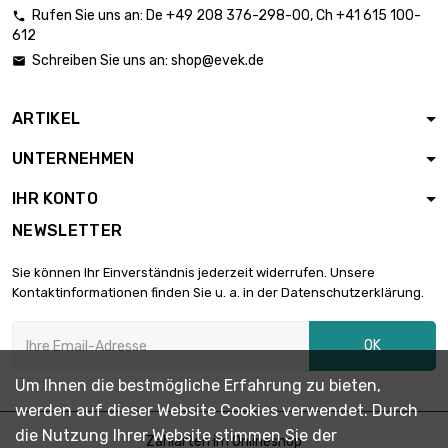
Rufen Sie uns an:
De
+49 208 376-298-00
, Ch
+41 615 100-

612
Länge : 1 Meter

Durchmesser :
215,39 €
Schreiben Sie uns an:
shop@evek.de

24mm
ARTIKEL
Länge : 1 Meter

Durchmesser :
233,60 €
UNTERNEHMEN
25mm
IHR KONTO
Länge : 1 Meter
NEWSLETTER

Durchmesser :
252,76 €
26mm
Sie können Ihr Einverständnis jederzeit widerrufen. Unsere
Kontaktinformationen finden Sie u. a. in der Datenschutzerklärung.
Länge : 1 Meter

Durchmesser :
293,10 €
OK
28mm
Um Ihnen die bestmögliche Erfahrung zu bieten,
werden auf dieser Website Cookies verwendet. Durch
Länge : 1 Meter

Durchmesser :
336,41 €
die Nutzung Ihrer Website stimmen Sie der
Zahlarten im Onlineshop