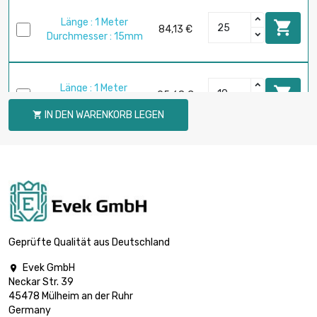
Länge : 1 Meter

84,13 €
Durchmesser : 15mm
Länge : 1 Meter

95,68 €
Durchmesser : 16mm
IN DEN WARENKORB LEGEN

Länge : 1 Meter

121,14 €
Durchmesser : 18mm
Länge : 1 Meter

Durchmesser :
149,58 €
20mm
Geprüfte Qualität aus Deutschland
Evek GmbH

Länge : 1 Meter
Neckar Str. 39

Durchmesser :
181,00 €
45478 Mülheim an der Ruhr
22mm
Germany