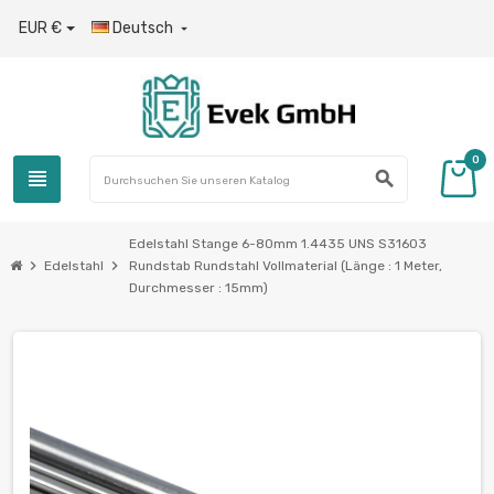
EUR €
Deutsch

0
view_headline
search
Edelstahl Stange 6-80mm 1.4435 UNS S31603
chevron_right
chevron_right
Edelstahl
Rundstab Rundstahl Vollmaterial (Länge : 1 Meter,
Durchmesser : 15mm)