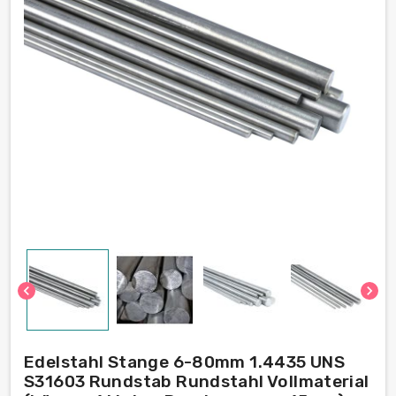
chevron_left
chevron_right
Edelstahl Stange 6-80mm 1.4435 UNS
S31603 Rundstab Rundstahl Vollmaterial