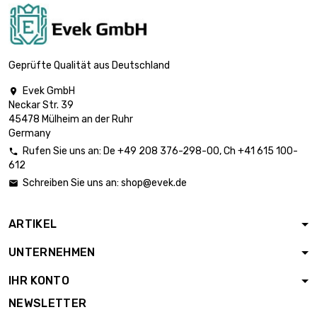
Länge : 1 Meter

118,17 €
Durchmesser : 20mm
Geprüfte Qualität aus Deutschland
Evek GmbH

Länge : 1 Meter
Neckar Str. 39

Durchmesser :
142,92 €
45478 Mülheim an der Ruhr
22mm
Germany
Rufen Sie uns an:
De
+49 208 376-298-00
, Ch
+41 615 100-

612
Länge : 1 Meter

Durchmesser :
184,57 €
Schreiben Sie uns an:
shop@evek.de

25mm
ARTIKEL
Länge : 1 Meter

Durchmesser :
199,68 €
UNTERNEHMEN
26mm
IHR KONTO
Länge : 1 Meter
NEWSLETTER

Durchmesser :
231,57 €