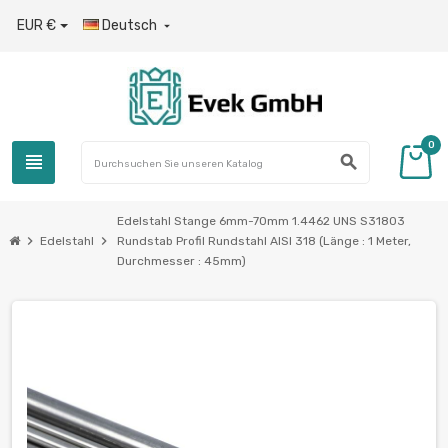
EUR €
Deutsch

0
view_headline
search
Edelstahl Stange 6mm-70mm 1.4462 UNS S31803
chevron_right
chevron_right
Edelstahl
Rundstab Profil Rundstahl AISI 318 (Länge : 1 Meter,
Durchmesser : 45mm)