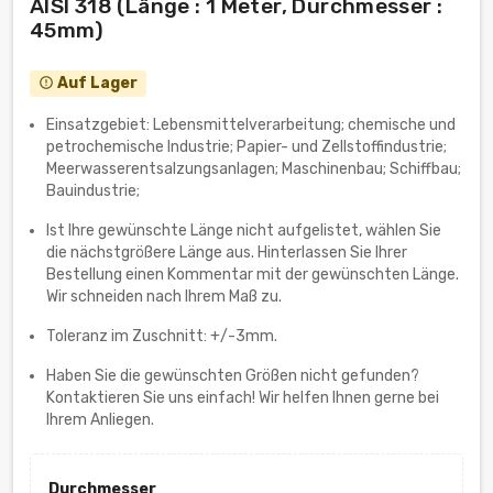
AISI 318 (Länge : 1 Meter, Durchmesser :
45mm)
Auf Lager
error_outline
Einsatzgebiet: Lebensmittelverarbeitung; chemische und
petrochemische Industrie; Papier- und Zellstoffindustrie;
Meerwasserentsalzungsanlagen; Maschinenbau; Schiffbau;
Bauindustrie;
Ist Ihre gewünschte Länge nicht aufgelistet, wählen Sie
die nächstgrößere Länge aus. Hinterlassen Sie Ihrer
Bestellung einen Kommentar mit der gewünschten Länge.
Wir schneiden nach Ihrem Maß zu.
Toleranz im Zuschnitt: +/-3mm.
Haben Sie die gewünschten Größen nicht gefunden?
Kontaktieren Sie uns einfach! Wir helfen Ihnen gerne bei
Ihrem Anliegen.
Durchmesser