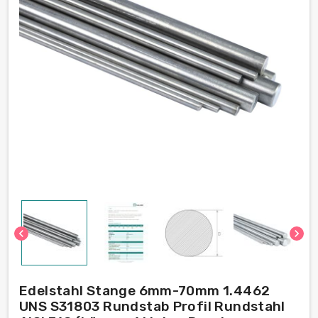
chevron_left
chevron_right
Edelstahl Stange 6mm-70mm 1.4462
UNS S31803 Rundstab Profil Rundstahl