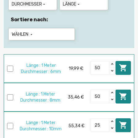
DURCHMESSER
LÄNGE


Sortiere nach:
WÄHLEN

Länge : 1 Meter

19,99 €
Durchmesser : 6mm
Länge : 1 Meter

35,46 €
Durchmesser : 8mm
Länge : 1 Meter

55,34 €
Durchmesser : 10mm