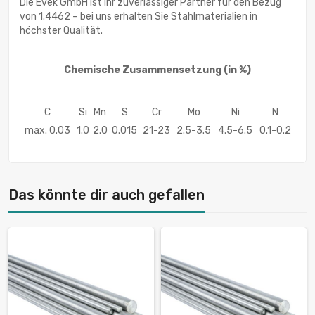
Die Evek GmbH ist Ihr zuverlässiger Partner für den Bezug
von 1.4462 – bei uns erhalten Sie Stahlmaterialien in
höchster Qualität.
Chemische Zusammensetzung
(in %)
C
Si
Mn
S
Cr
Mo
Ni
N
max. 0.03
1.0
2.0
0.015
21-23
2.5-3.5
4.5-6.5
0.1-0.2
Das könnte dir auch gefallen