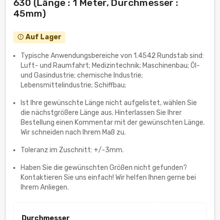
630 (Länge : 1 Meter, Durchmesser :
45mm)
Auf Lager
error_outline
Typische Anwendungsbereiche von 1.4542 Rundstab sind:
Luft- und Raumfahrt; Medizintechnik; Maschinenbau; Öl-
und Gasindustrie; chemische Industrie;
Lebensmittelindustrie; Schiffbau;
Ist Ihre gewünschte Länge nicht aufgelistet, wählen Sie
die nächstgrößere Länge aus. Hinterlassen Sie Ihrer
Bestellung einen Kommentar mit der gewünschten Länge.
Wir schneiden nach Ihrem Maß zu.
Toleranz im Zuschnitt: +/-3mm.
Haben Sie die gewünschten Größen nicht gefunden?
Kontaktieren Sie uns einfach! Wir helfen Ihnen gerne bei
Ihrem Anliegen.
Durchmesser