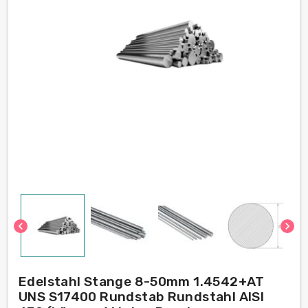
chevron_left
chevron_right
Edelstahl Stange 8-50mm 1.4542+AT
UNS S17400 Rundstab Rundstahl AISI