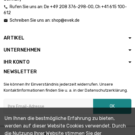
Rufen Sie uns an:
De
+49 208 376-298-00
, Ch
+41 615 100-

612
Länge : 1 Meter

Durchmesser :
347,36 €
Schreiben Sie uns an:
shop@evek.de

28mm
ARTIKEL
Länge : 1 Meter

Durchmesser :
398,77 €
UNTERNEHMEN
30mm
IHR KONTO
Länge : 1 Meter
NEWSLETTER

Durchmesser :
453,63 €
32mm
Sie können Ihr Einverständnis jederzeit widerrufen. Unsere
Kontaktinformationen finden Sie u. a. in der Datenschutzerklärung.
Länge : 1 Meter

Durchmesser :
542,64 €
OK
35mm
Um Ihnen die bestmögliche Erfahrung zu bieten,
werden auf dieser Website Cookies verwendet. Durch
Länge : 1 Meter

Durchmesser :
708,76 €
die Nutzung Ihrer Website stimmen Sie der