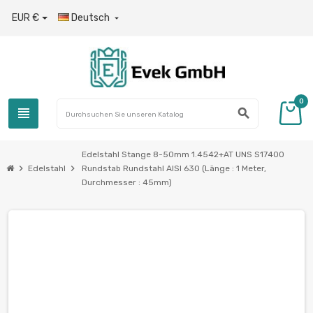
EUR €
Deutsch

0
view_headline
search
Edelstahl Stange 8-50mm 1.4542+AT UNS S17400
chevron_right
chevron_right
Edelstahl
Rundstab Rundstahl AISI 630 (Länge : 1 Meter,
Durchmesser : 45mm)