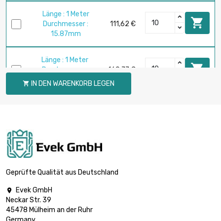
Länge : 1 Meter

Durchmesser :
111,62 €
15.87mm
Länge : 1 Meter

Durchmesser :
160,77 €
19.05mm
IN DEN WARENKORB LEGEN

Länge : 1 Meter

Durchmesser :
190,40 €
20mm
Länge : 1 Meter

Durchmesser :
219,32 €
22.25mm
Geprüfte Qualität aus Deutschland
Evek GmbH

Länge : 1 Meter
Neckar Str. 39

Durchmesser :
285,84 €
45478 Mülheim an der Ruhr
25.4mm
Germany