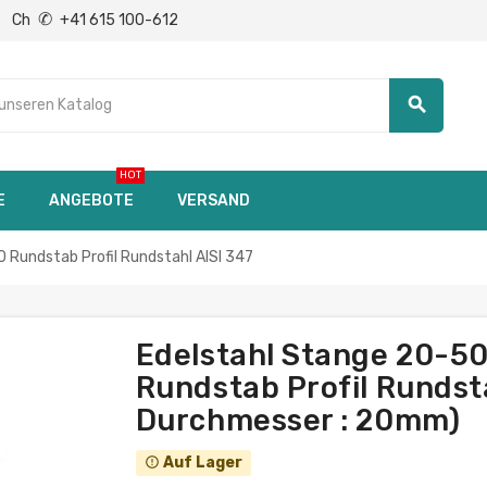
✆
Ch
+41 615 100-612
search
HOT
E
ANGEBOTE
VERSAND
undstab Profil Rundstahl AISI 347
Edelstahl Stange 20-
Rundstab Profil Rundsta
Durchmesser : 20mm)
Auf Lager
error_outline