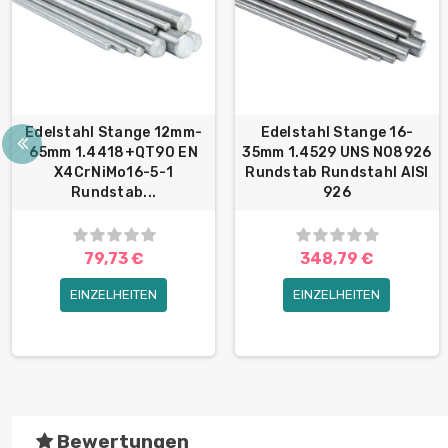
Edelstahl Stange 12mm-
Edelstahl Stange 16-
65mm 1.4418+QT90 EN
35mm 1.4529 UNS N08926
X4CrNiMo16-5-1
Rundstab Rundstahl AISI
Rundstab...
926
79,73 €
348,79 €
EINZELHEITEN
EINZELHEITEN
Bewertungen