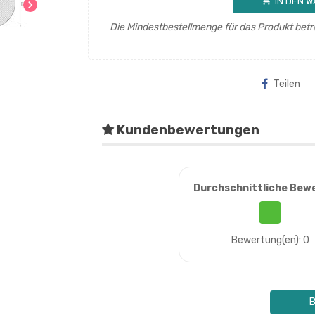
shopping_cart
IN DEN 
chevron_right
Die Mindestbestellmenge für das Produkt betr
Teilen
Kundenbewertungen
Durchschnittliche Bew
Bewertung(en): 0
B