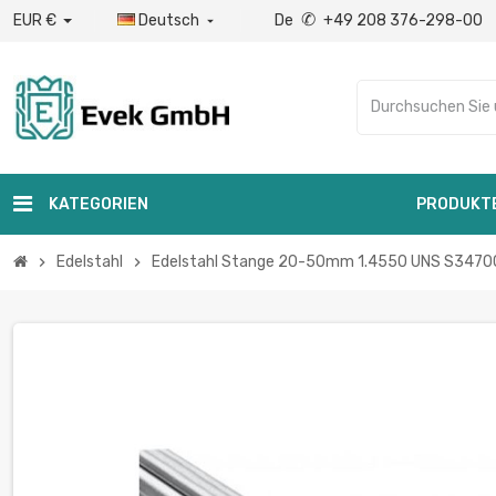
✆
EUR €
Deutsch
De
+49 208 376-298-00

KATEGORIEN
PRODUKT
Edelstahl
Edelstahl Stange 20-50mm 1.4550 UNS S34700 R
chevron_right
chevron_right