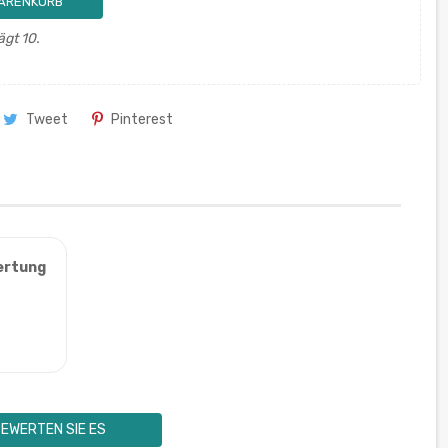
WARENKORB
ägt 10.
Tweet
Pinterest
ertung
EWERTEN SIE ES