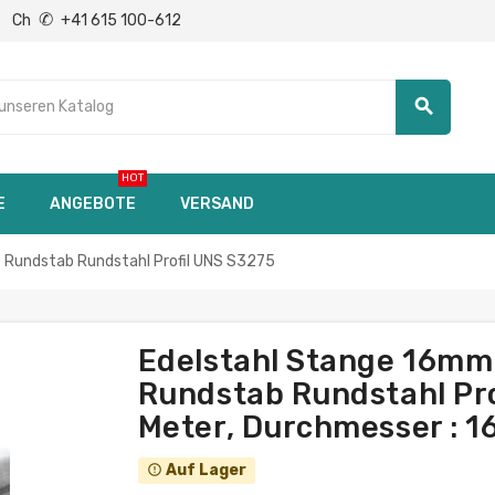
✆
Ch
+41 615 100-612
search
HOT
E
ANGEBOTE
VERSAND
 Rundstab Rundstahl Profil UNS S3275
Edelstahl Stange 16mm
Rundstab Rundstahl Pro
Meter, Durchmesser : 
Auf Lager
error_outline