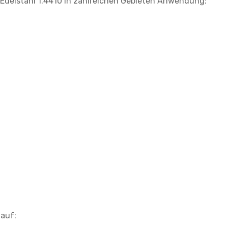
Edelstahl 1.4410 in zahlreichen Gebieten Anwendung:
auf: