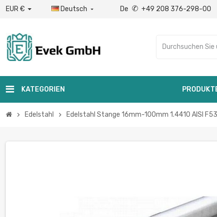
✆
EUR €
Deutsch
De
+49 208 376-298-00

KATEGORIEN
PRODUKT
Edelstahl
Edelstahl Stange 16mm-100mm 1.4410 AISI F53
chevron_right
chevron_right