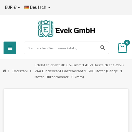
EUR €
Deutsch

0
view_headline
search
Edelstahldraht Ø0.05-3mm 1.4571 Basteldraht 316Ti
chevron_right
chevron_right
Edelstahl
V4A Bindedraht Gartendraht 1-500 Meter (Länge : 1
Meter, Durchmesser : 0.7mm)