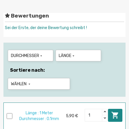
Bewertungen
Sei der Erste, der deine Bewertung schreibt !
DURCHMESSER
LÄNGE


Sortiere nach:
WÄHLEN

Länge : 1 Meter

5,90 €
Durchmesser : 0.1mm