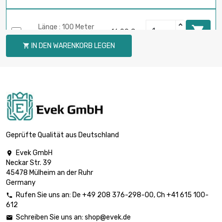
Länge : 100 Meter

16,09 €
Durchmesser : 0.1mm
IN DEN WARENKORB LEGEN

Länge : 250 Meter

39,40 €
Durchmesser : 0.1mm
Länge : 500 Meter

77,16 €
Durchmesser : 0.1mm
Geprüfte Qualität aus Deutschland
Evek GmbH

Neckar Str. 39
Länge : 1 Meter

5,90 €
45478 Mülheim an der Ruhr
Durchmesser : 0.2mm
Germany
Rufen Sie uns an:
De
+49 208 376-298-00
, Ch
+41 615 100-

612
Länge : 2 Meter

5,90 €
Schreiben Sie uns an:
shop@evek.de

Durchmesser : 0.2mm