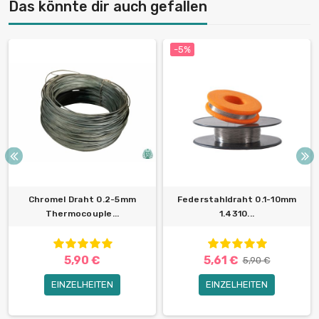
Das könnte dir auch gefallen
-5%
Chromel Draht 0.2-5mm
Federstahldraht 0.1-10mm
Thermocouple...
1.4310...
5,90 €
5,61 €
5,90 €
EINZELHEITEN
EINZELHEITEN