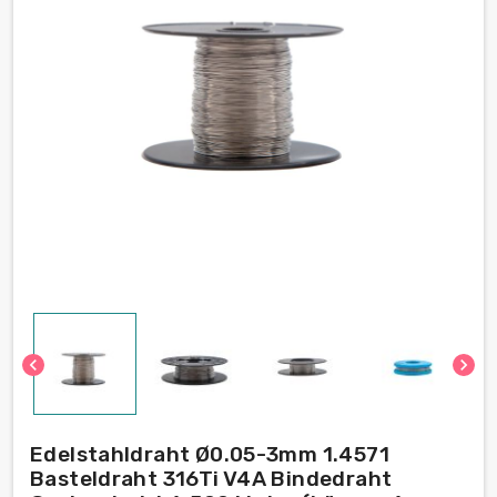
chevron_left
chevron_right
Edelstahldraht Ø0.05-3mm 1.4571
Basteldraht 316Ti V4A Bindedraht