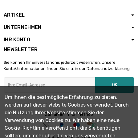
ARTIKEL
Länge : 5 Meter

5,90 €
UNTERNEHMEN
Durchmesser : 0.2mm
IHR KONTO
NEWSLETTER
Länge : 10 Meter

5,90 €
Durchmesser : 0.2mm
Sie können Ihr Einverständnis jederzeit widerrufen. Unsere
Kontaktinformationen finden Sie u. a. in der Datenschutzerklärung.
Länge : 25 Meter

6,20 €
OK
Durchmesser : 0.2mm
Um Ihnen die bestmögliche Erfahrung zu bieten,
werden auf dieser Website Cookies verwendet. Durch
Länge : 50 Meter

10,34 €
die Nutzung Ihrer Website stimmen Sie der
Durchmesser : 0.2mm
Zahlarten im Onlineshop
Verwendung von Cookies zu. Wir haben eine neue
Cookie-Richtlinie veröffentlicht, die Sie benötigen
Länge : 100 Meter
sollten, um mehr über die von uns verwendeten
Schneller Versand per