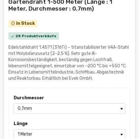
Gartendraht 1-500 Meter (Länge : 1
Meter, Durchmesser : 0.7mm)
In Stock
error_outline
28 Produktverkäufe
check
Edelstahldraht 1.4571 (316Ti) – titanstabilisierter V4A-Stahl
mit Molybdänzusatz (2–2,5 %). Sehr gute IK-
Korrosionsbeständigkeit, beständig gegen Lochfraß,
lebensmittelgeeignet, einsetzbar von −200 °C bis +550 °C.
Einsatz in Lebensmittelindustrie, Schiffbau, Abgastechnik
und Reaktorbau. Erhältlich bei Evek GmbH.
Durchmesser
Länge