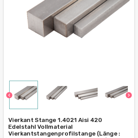
chevron_left
chevron_right
Vierkant Stange 1.4021 Aisi 420
Edelstahl Vollmaterial
Vierkantstangenprofilstange (Länge :