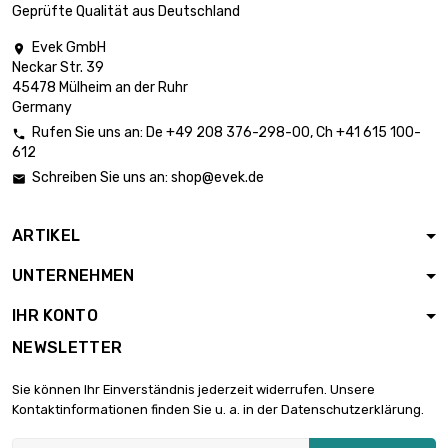
Geprüfte Qualität aus Deutschland
Evek GmbH

Neckar Str. 39
Länge : 0.02 Meter

0,83 €
45478 Mülheim an der Ruhr
Durchmesser : 4mm
Germany
Rufen Sie uns an:
De
+49 208 376-298-00
, Ch
+41 615 100-

612
Länge : 0.05 Meter

1,11 €
Schreiben Sie uns an:
shop@evek.de

Durchmesser : 4mm
ARTIKEL
Länge : 0.1 Meter

1,79 €
UNTERNEHMEN
Durchmesser : 4mm
IHR KONTO
NEWSLETTER
Länge : 0.2 Meter

3,34 €
Durchmesser : 4mm
Sie können Ihr Einverständnis jederzeit widerrufen. Unsere
Kontaktinformationen finden Sie u. a. in der Datenschutzerklärung.
Länge : 0.3 Meter