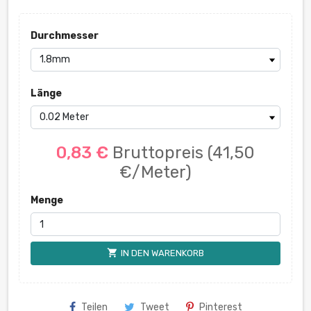
Durchmesser
Länge
0,83 €
Bruttopreis
(41,50
€/Meter)
Menge
shopping_cart
IN DEN WARENKORB
Teilen
Tweet
Pinterest