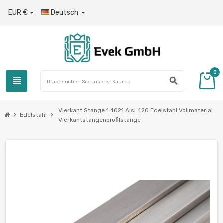
EUR €
Deutsch

0
view_headline
search
Vierkant Stange 1.4021 Aisi 420 Edelstahl Vollmaterial
chevron_right
chevron_right
Edelstahl
Vierkantstangenprofilstange