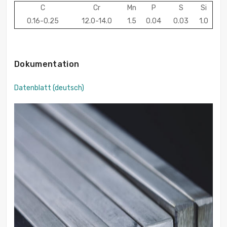
C
Cr
Mn
P
S
Si
0.16-0.25
12.0-14.0
1.5
0.04
0.03
1.0
Dokumentation
Datenblatt (deutsch)