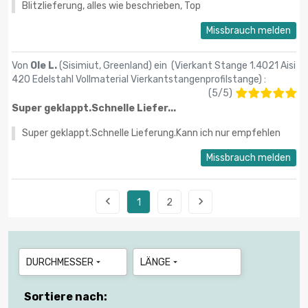
Blitzlieferung, alles wie beschrieben, Top
Missbrauch melden
Von
Ole L.
(Sisimiut, Greenland) ein (
Vierkant Stange 1.4021 Aisi
420 Edelstahl Vollmaterial Vierkantstangenprofilstange
) :
(
5
/
5
)
Super geklappt.Schnelle Liefer...
Super geklappt.Schnelle Lieferung.Kann ich nur empfehlen
Missbrauch melden


1
2
DURCHMESSER
LÄNGE


Sortiere nach: