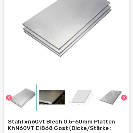
chevron_left
chevron_right
Stahl xn60vt Blech 0.5-60mm Platten
KhN60VT Ei868 Gost (Dicke/Stärke :