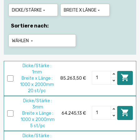
DICKE/STÄRKE
BREITE X LÄNGE


Sortiere nach:
WÄHLEN

Dicke/Stärke :
1mm

Breite x Länge :
85.263,50 €
1000 x 2000mm
20 st/pc
Dicke/Stärke :
3mm

Breite x Länge :
64.245,13 €
1000 x 2000mm
5 st/pc
Dicke/Stärke :