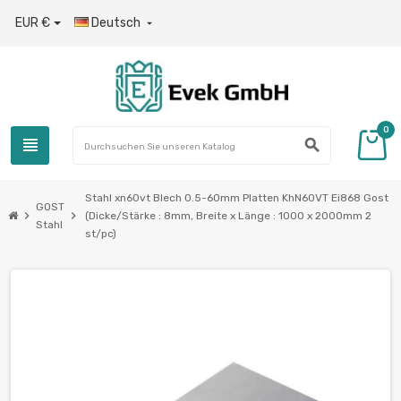
EUR €
Deutsch

0
view_headline
search
Stahl xn60vt Blech 0.5-60mm Platten KhN60VT Ei868 Gost
GOST
chevron_right
chevron_right
(Dicke/Stärke : 8mm, Breite x Länge : 1000 x 2000mm 2
Stahl
st/pc)