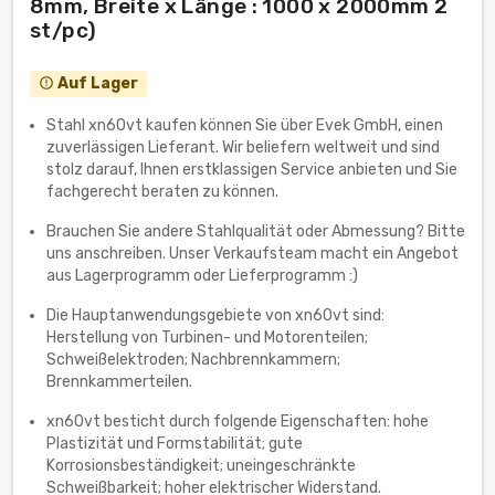
8mm, Breite x Länge : 1000 x 2000mm 2
st/pc)
Auf Lager
error_outline
Stahl xn60vt kaufen können Sie über Evek GmbH, einen
zuverlässigen Lieferant. Wir beliefern weltweit und sind
stolz darauf, Ihnen erstklassigen Service anbieten und Sie
fachgerecht beraten zu können.
Brauchen Sie andere Stahlqualität oder Abmessung? Bitte
uns anschreiben. Unser Verkaufsteam macht ein Angebot
aus Lagerprogramm oder Lieferprogramm :)
Die Hauptanwendungsgebiete von xn60vt sind:
Herstellung von Turbinen- und Motorenteilen;
Schweißelektroden; Nachbrennkammern;
Brennkammerteilen.
xn60vt besticht durch folgende Eigenschaften: hohe
Plastizität und Formstabilität; gute
Korrosionsbeständigkeit; uneingeschränkte
Schweißbarkeit; hoher elektrischer Widerstand.