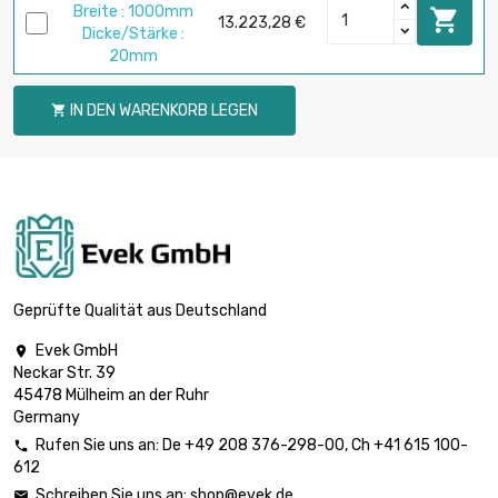
Breite : 1000mm

13.223,28 €
Dicke/Stärke :
20mm
IN DEN WARENKORB LEGEN

Geprüfte Qualität aus Deutschland
Evek GmbH

Neckar Str. 39
45478 Mülheim an der Ruhr
Germany
Rufen Sie uns an:
De
+49 208 376-298-00
, Ch
+41 615 100-

612
Schreiben Sie uns an:
shop@evek.de
