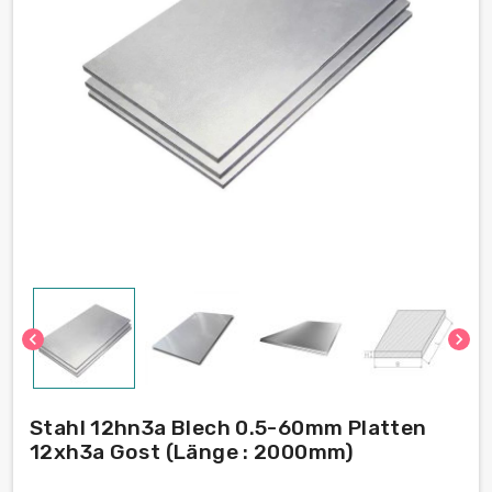
chevron_left
chevron_right
Stahl 12hn3a Blech 0.5-60mm Platten
12xh3a Gost (Länge : 2000mm)