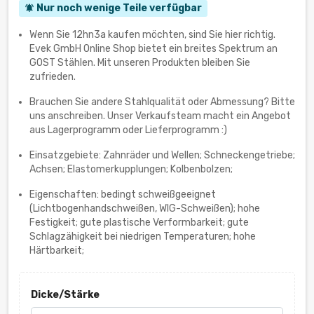
Nur noch wenige Teile verfügbar
notifications_active
Wenn Sie 12hn3a kaufen möchten, sind Sie hier richtig.
Evek GmbH Online Shop bietet ein breites Spektrum an
GOST Stählen. Mit unseren Produkten bleiben Sie
zufrieden.
Brauchen Sie andere Stahlqualität oder Abmessung? Bitte
uns anschreiben. Unser Verkaufsteam macht ein Angebot
aus Lagerprogramm oder Lieferprogramm :)
Einsatzgebiete: Zahnräder und Wellen; Schneckengetriebe;
Achsen; Elastomerkupplungen; Kolbenbolzen;
Eigenschaften: bedingt schweißgeeignet
(Lichtbogenhandschweißen, WIG-Schweißen); hohe
Festigkeit; gute plastische Verformbarkeit; gute
Schlagzähigkeit bei niedrigen Temperaturen; hohe
Härtbarkeit;
Dicke/Stärke