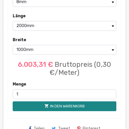
Länge
Breite
6.003,31 €
Bruttopreis
(0,30
€/Meter)
Menge
shopping_cart
IN DEN WARENKORB
Teilen
Tweet
Pinterest