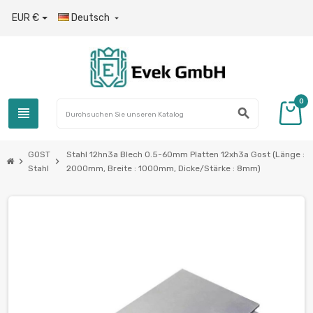
EUR €
Deutsch

0
view_headline
search
GOST
Stahl 12hn3a Blech 0.5-60mm Platten 12xh3a Gost (Länge :
chevron_right
chevron_right
Stahl
2000mm, Breite : 1000mm, Dicke/Stärke : 8mm)