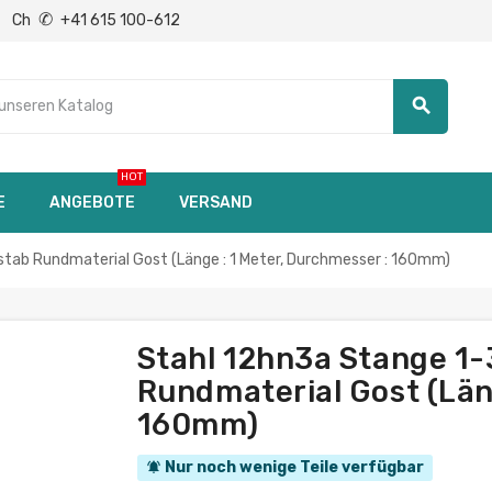
✆
Ch
+41 615 100-612
search
HOT
E
ANGEBOTE
VERSAND
ab Rundmaterial Gost (Länge : 1 Meter, Durchmesser : 160mm)
Stahl 12hn3a Stange 
Rundmaterial Gost (Län
160mm)
Nur noch wenige Teile verfügbar
notifications_active