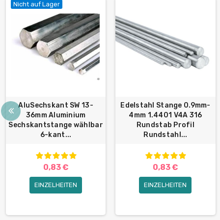
Nicht auf Lager
AluSechskant SW 13-
Edelstahl Stange 0.9mm-
36mm Aluminium
4mm 1.4401 V4A 316
Sechskantstange wählbar
Rundstab Profil
6-kant...
Rundstahl...
0,83 €
0,83 €
EINZELHEITEN
EINZELHEITEN