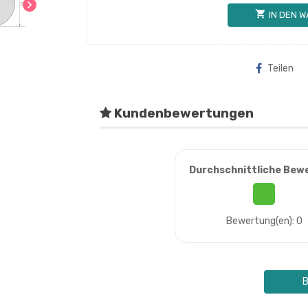
chevron_right
shopping_cart
IN DEN 
Teilen
Kundenbewertungen
Durchschnittliche Bew
Bewertung(en): 0
B