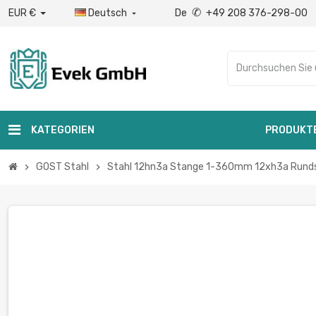
✆
EUR €
Deutsch
De
+49 208 376-298-00

KATEGORIEN
PRODUKT
GOST Stahl
Stahl 12hn3a Stange 1-360mm 12xh3a Rundst
chevron_right
chevron_right