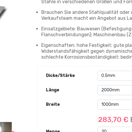
Stähle in verschiedenen Größen und For
Brauchen Sie andere Stahlqualität oder
Verkaufsteam macht ein Angebot aus La
Einsatzgebiete: Bauwesen (Befestigungs
Flanschverbindungen); Maschinenbau (Zah
Eigenschaften: hohe Festigkeit; gute pl
Widerstandsfähigkeit gegen dynamische 
schlechte Korrosionsbeständigkeit; bedi
Dicke/Stärke
Länge
Breite
283,70 €
Menge