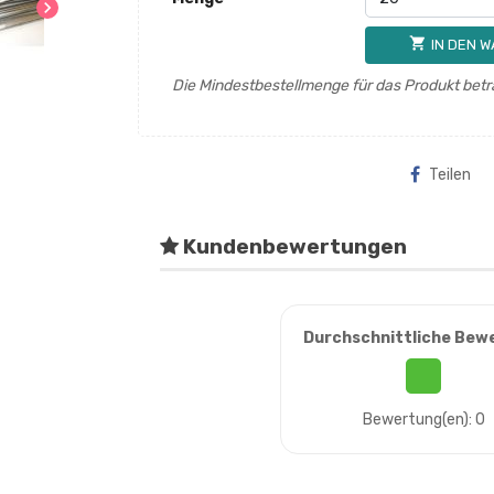
chevron_right
shopping_cart
IN DEN 
Die Mindestbestellmenge für das Produkt betr
Teilen
Kundenbewertungen
Durchschnittliche Bew
Bewertung(en): 0