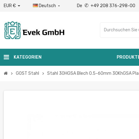
✆
EUR €
Deutsch
De
+49 208 376-298-00

KATEGORIEN
PRODUKT
GOST Stahl
Stahl 30HGSA Blech 0.5-60mm 30KhGSA Pl
chevron_right
chevron_right