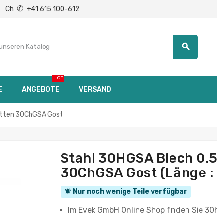
✆
Ch
+41 615 100-612
search
HOT
E
ANGEBOTE
VERSAND
atten 30ChGSA Gost
Stahl 30HGSA Blech 0
30ChGSA Gost (Länge 
Nur noch wenige Teile verfügbar
notifications_active
Im Evek GmbH Online Shop finden Sie 30