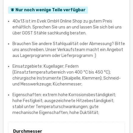
Nur noch wenige Teile verfügbar
notifications_active
40x13 ist im Evek GmbH Online Shop zu gutem Preis
erhältlich. Sprechen Sie uns an und lassen Sie sich bei uns
über GOST Stähle sachkundig beraten.
Brauchen Sie andere Stahlqualität oder Abmessung? Bitte
uns anschreiben. Unser Verkaufsteam macht ein Angebot
aus Lagerprogramm oder Lieferprogramm :)
Einsatzgebiete: Kugellager; Federn
(Einsatztemperaturbereich von 400 °С bis 450 °С);
chirurgische Instrumente (Skalpelle, Klemmen); Schneid-
und Messwerkzeuge; Küchenmesser;
Eigenschaften: extrem hohe Korrosionsbeständigkeit;
hohe Festigkeit; ausgezeichnete Hitzebeständigkeit;
stabil unter Temperaturschwankungen; gute
mechanische Eigenschaften; hohe Duktilität;
Durchmesser