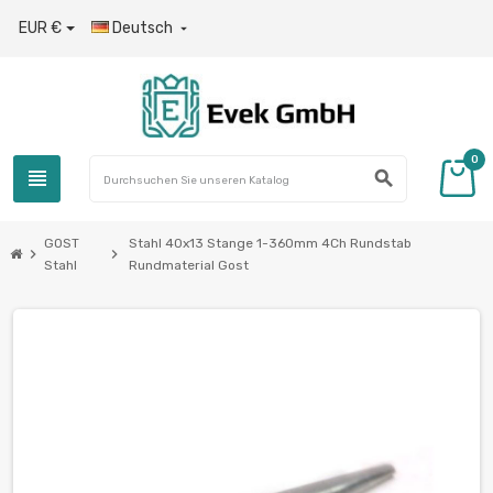
EUR €
Deutsch

0
view_headline
search
GOST
Stahl 40x13 Stange 1-360mm 4Ch Rundstab
chevron_right
chevron_right
Stahl
Rundmaterial Gost