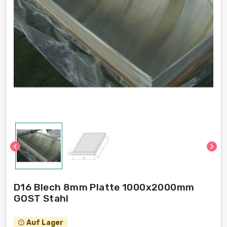
chevron_left
chevron_right
D16 Blech 8mm Platte 1000x2000mm
GOST Stahl
Auf Lager
error_outline