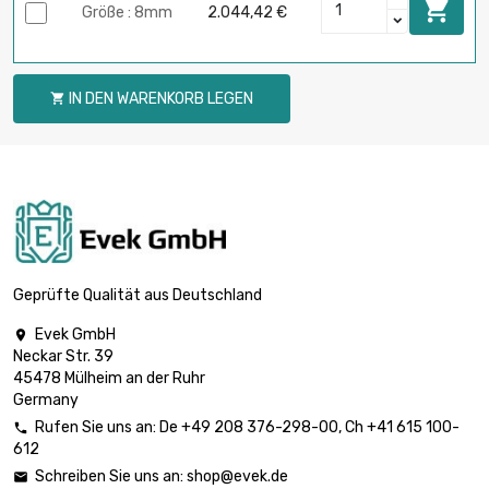

Größe : 8mm
2.044,42 €
IN DEN WARENKORB LEGEN

Geprüfte Qualität aus Deutschland
Evek GmbH

Neckar Str. 39
45478 Mülheim an der Ruhr
Germany
Rufen Sie uns an:
De
+49 208 376-298-00
, Ch
+41 615 100-

612
Schreiben Sie uns an:
shop@evek.de
