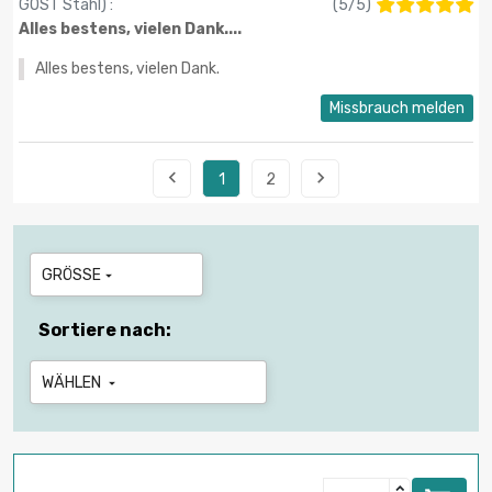
GOST Stahl
) :
(
5
/
5
)
Alles bestens, vielen Dank....
Alles bestens, vielen Dank.
Missbrauch melden


1
2
GRÖSSE

Sortiere nach:
WÄHLEN
