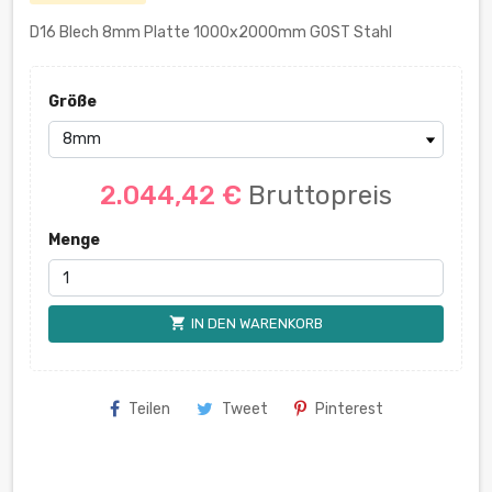
D16 Blech 8mm Platte 1000x2000mm GOST Stahl
Größe
2.044,42 €
Bruttopreis
Menge
shopping_cart
IN DEN WARENKORB
Teilen
Tweet
Pinterest