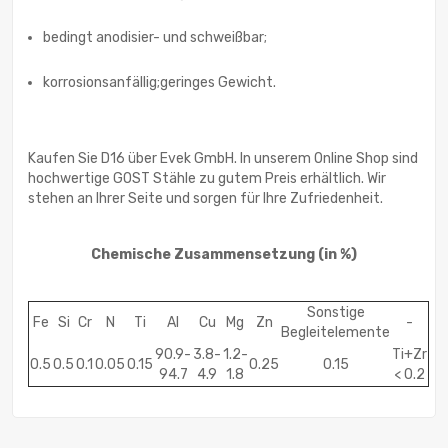
bedingt anodisier- und schweißbar;
korrosionsanfällig;geringes Gewicht.
Kaufen Sie D16 über Evek GmbH. In unserem Online Shop sind
hochwertige GOST Stähle zu gutem Preis erhältlich. Wir
stehen an Ihrer Seite und sorgen für Ihre Zufriedenheit.
Chemische Zusammensetzung
(in %)
Sonstige
Fe
Si
Cr
N
Ti
Al
Cu
Mg
Zn
-
Begleitelemente
90.9-
3.8-
1.2-
Ti+Zr
0.5
0.5
0.1
0.05
0.15
0.25
0.15
94.7
4.9
1.8
< 0.2