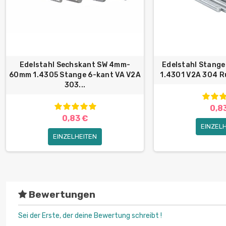
Edelstahl Sechskant SW 4mm-
Edelstahl Stan
60mm 1.4305 Stange 6-kant VA V2A
1.4301 V2A 304 Ru
303...
0,8
0,83 €
EINZEL
EINZELHEITEN
Bewertungen
Sei der Erste, der deine Bewertung schreibt !