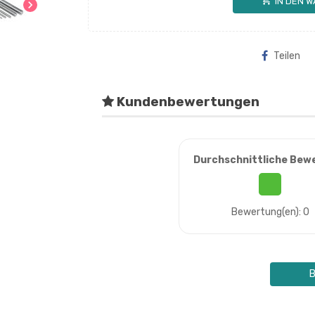
shopping_cart
IN DEN 
chevron_right
Teilen
Kundenbewertungen
Durchschnittliche Bew
Bewertung(en): 0
B