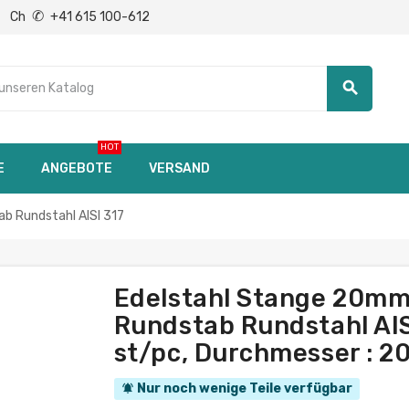
✆
Ch
+41 615 100-612
search
HOT
E
ANGEBOTE
VERSAND
 Rundstahl AISI 317
Edelstahl Stange 20m
Rundstab Rundstahl AISI
st/pc, Durchmesser : 
Nur noch wenige Teile verfügbar
notifications_active