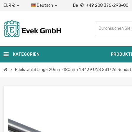
✆
EUR €
Deutsch
De
+49 208 376-298-00

KATEGORIEN
PRODUKT
Edelstahl Stange 20mm-180mm 1.4439 UNS S31726 Rundstab
chevron_right