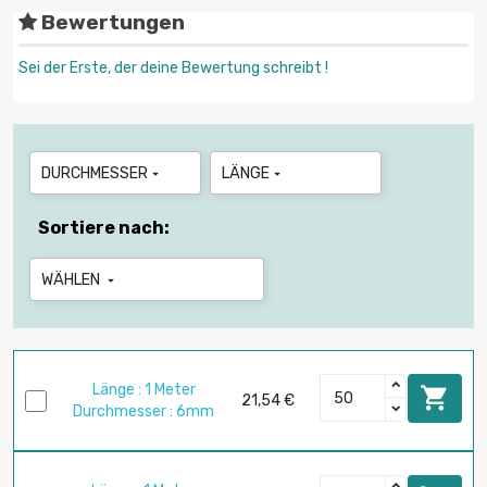
Bewertungen
Sei der Erste, der deine Bewertung schreibt !
DURCHMESSER
LÄNGE


Sortiere nach:
WÄHLEN

Länge : 1 Meter

21,54 €
Durchmesser : 6mm