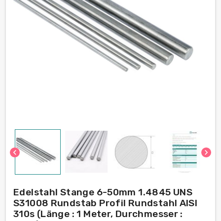
chevron_left
chevron_right
Edelstahl Stange 6-50mm 1.4845 UNS
S31008 Rundstab Profil Rundstahl AISI
310s (Länge : 1 Meter, Durchmesser :