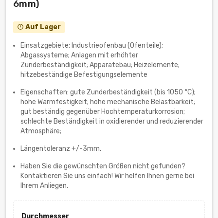
6mm)
Auf Lager
error_outline
Einsatzgebiete: Industrieofenbau (Ofenteile);
Abgassysteme; Anlagen mit erhöhter
Zunderbeständigkeit; Apparatebau; Heizelemente;
hitzebeständige Befestigungselemente
Eigenschaften: gute Zunderbeständigkeit (bis 1050 °C);
hohe Warmfestigkeit; hohe mechanische Belastbarkeit;
gut beständig gegenüber Hochtemperaturkorrosion;
schlechte Beständigkeit in oxidierender und reduzierender
Atmosphäre;
Längentoleranz +/-3mm.
Haben Sie die gewünschten Größen nicht gefunden?
Kontaktieren Sie uns einfach! Wir helfen Ihnen gerne bei
Ihrem Anliegen.
Durchmesser