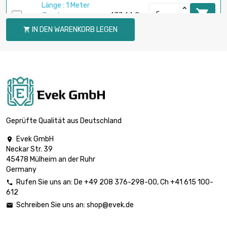
Länge : 1 Meter

Durchmesser :
437,44 €
30mm
IN DEN WARENKORB LEGEN

Länge : 1 Meter

Durchmesser :
777,67 €
40mm
Länge : 1 Meter

Durchmesser :
1.214,99 €
50mm
Geprüfte Qualität aus Deutschland
Evek GmbH

Neckar Str. 39
45478 Mülheim an der Ruhr
Germany
Rufen Sie uns an:
De
+49 208 376-298-00
, Ch
+41 615 100-

612
Schreiben Sie uns an:
shop@evek.de
