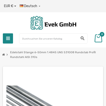
EUR €
Deutsch

0
view_headline
search
Edelstahl Stange 6-50mm 1.4845 UNS S31008 Rundstab Profil
chevron_right
Rundstahl AISI 310s