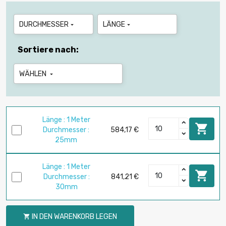
DURCHMESSER
LÄNGE


Sortiere nach:
WÄHLEN

Länge : 1 Meter

Durchmesser :
584,17 €
25mm
Länge : 1 Meter

Durchmesser :
841,21 €
30mm
IN DEN WARENKORB LEGEN
