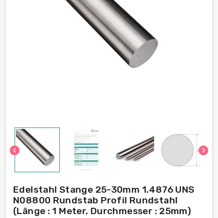
chevron_left
chevron_right
Edelstahl Stange 25-30mm 1.4876 UNS
N08800 Rundstab Profil Rundstahl
(Länge : 1 Meter, Durchmesser : 25mm)