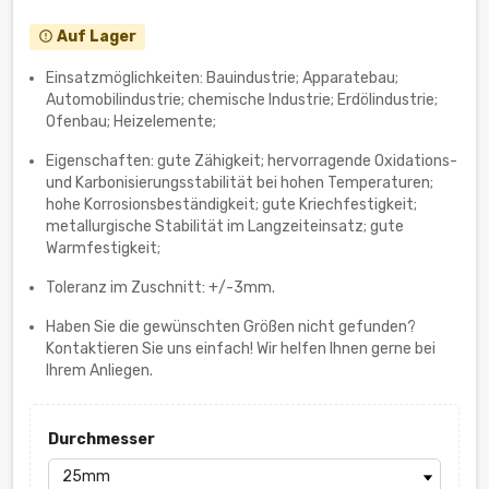
Auf Lager
error_outline
Einsatzmöglichkeiten: Bauindustrie; Apparatebau;
Automobilindustrie; chemische Industrie; Erdölindustrie;
Ofenbau; Heizelemente;
Eigenschaften: gute Zähigkeit; hervorragende Oxidations-
und Karbonisierungsstabilität bei hohen Temperaturen;
hohe Korrosionsbeständigkeit; gute Kriechfestigkeit;
metallurgische Stabilität im Langzeiteinsatz; gute
Warmfestigkeit;
Toleranz im Zuschnitt: +/-3mm.
Haben Sie die gewünschten Größen nicht gefunden?
Kontaktieren Sie uns einfach! Wir helfen Ihnen gerne bei
Ihrem Anliegen.
Durchmesser