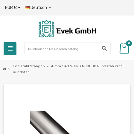
EUR €
Deutsch

0
view_headline
search
Edelstahl Stange 25-30mm 1.4876 UNS N08800 Rundstab Profil
chevron_right
Rundstahl