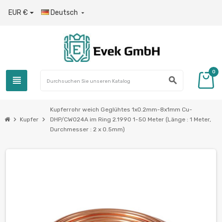
EUR €
Deutsch

0
view_headline
search
Kupferrohr weich Geglühtes 1х0.2mm-8х1mm Cu-
chevron_right
chevron_right
Kupfer
DHP/CW024A im Ring 2.1990 1-50 Meter (Länge : 1 Meter,
Durchmesser : 2 x 0.5mm)