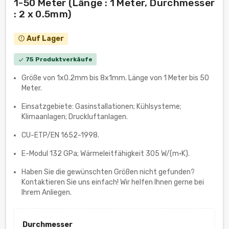
1-50 Meter (Länge : 1 Meter, Durchmesser
: 2 x 0.5mm)
Auf Lager
error_outline
75 Produktverkäufe
check
Größe von 1x0.2mm bis 8х1mm. Länge von 1 Meter bis 50
Meter.
Einsatzgebiete: Gasinstallationen; Kühlsysteme;
Klimaanlagen; Druckluftanlagen.
CU-ETP/EN 1652-1998.
E-Modul 132 GPa; Wärmeleitfähigkeit 305 W/(m·K).
Haben Sie die gewünschten Größen nicht gefunden?
Kontaktieren Sie uns einfach! Wir helfen Ihnen gerne bei
Ihrem Anliegen.
Durchmesser