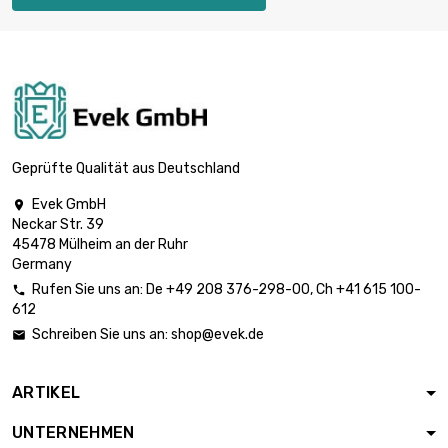
Länge : 2 Meter

Durchmesser : 2 x
5,90 €
0.2mm
Länge : 5 Meter

Durchmesser : 2 x
12,23 €
0.2mm
Geprüfte Qualität aus Deutschland
Evek GmbH

Länge : 10 Meter
Neckar Str. 39

Durchmesser : 2 x
15,46 €
45478 Mülheim an der Ruhr
0.2mm
Germany
Rufen Sie uns an:
De
+49 208 376-298-00
, Ch
+41 615 100-

612
Länge : 25 Meter

Durchmesser : 2 x
25,14 €
Schreiben Sie uns an:
shop@evek.de

0.2mm
ARTIKEL
Länge : 50 Meter

Durchmesser : 2 x
41,28 €
UNTERNEHMEN
0.2mm