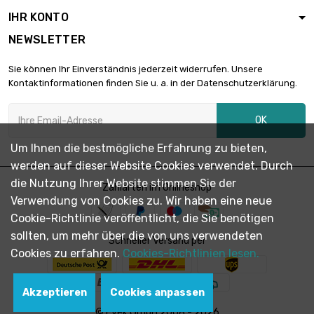
IHR KONTO
Länge : 1 Meter
NEWSLETTER

Durchmesser : 2 x
5,90 €
0.5mm
Sie können Ihr Einverständnis jederzeit widerrufen. Unsere
Kontaktinformationen finden Sie u. a. in der Datenschutzerklärung.
Länge : 2 Meter

Durchmesser : 2 x
5,90 €
OK
0.5mm
Um Ihnen die bestmögliche Erfahrung zu bieten,
werden auf dieser Website Cookies verwendet. Durch
Länge : 5 Meter

Durchmesser : 2 x
15,72 €
die Nutzung Ihrer Website stimmen Sie der
Zahlarten im Onlineshop
0.5mm
Verwendung von Cookies zu. Wir haben eine neue
Cookie-Richtlinie veröffentlicht, die Sie benötigen
Länge : 10 Meter
sollten, um mehr über die von uns verwendeten

Schneller Versand per
Durchmesser : 2 x
22,46 €
Cookies zu erfahren.
Cookies-Richtlinien lesen.
0.5mm
Akzeptieren
Cookies anpassen
Länge : 25 Meter

Durchmesser : 2 x
42,63 €
© Evek GmbH 2008 - 2026