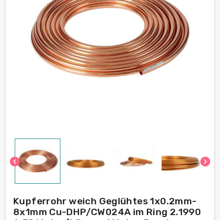
chevron_left
chevron_right
Kupferrohr weich Geglühtes 1х0.2mm-
8х1mm Cu-DHP/CW024A im Ring 2.1990