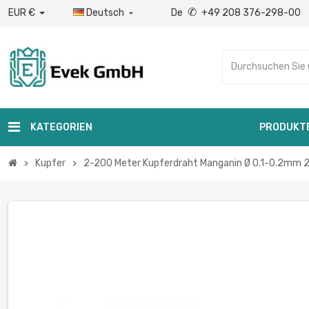
✆
EUR €
Deutsch
De
+49 208 376-298-00

KATEGORIEN
PRODUKT
Kupfer
2-200 Meter Kupferdraht Manganin Ø 0.1-0.2mm 2
chevron_right
chevron_right