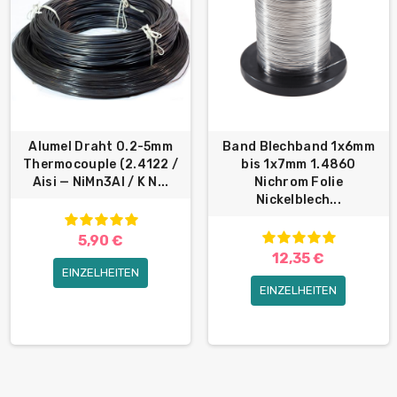
Alumel Draht 0.2-5mm
Band Blechband 1x6mm
Thermocouple (2.4122 /
bis 1x7mm 1.4860
Aisi — NiMn3Al / K N...
Nichrom Folie
Nickelblech...
5,90 €
12,35 €
EINZELHEITEN
EINZELHEITEN