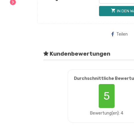
chevron_right
shopping_cart
IN DEN 
Teilen
Kundenbewertungen
Durchschnittliche Bewert
5
Bewertung(en): 4