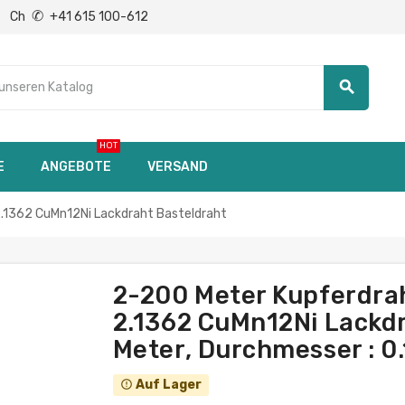
✆
Ch
+41 615 100-612
search
HOT
E
ANGEBOTE
VERSAND
.1362 CuMn12Ni Lackdraht Basteldraht
2-200 Meter Kupferdra
2.1362 CuMn12Ni Lackdr
Meter, Durchmesser : 0
Auf Lager
error_outline