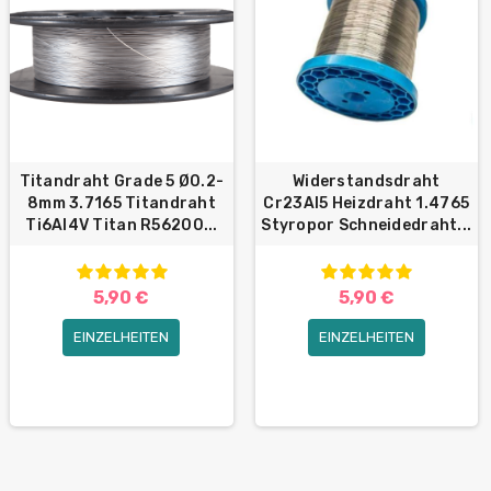
Titandraht Grade 5 Ø0.2-
Widerstandsdraht
8mm 3.7165 Titandraht
Cr23Al5 Heizdraht 1.4765
Ti6Al4V Titan R56200...
Styropor Schneidedraht...
5,90 €
5,90 €
EINZELHEITEN
EINZELHEITEN