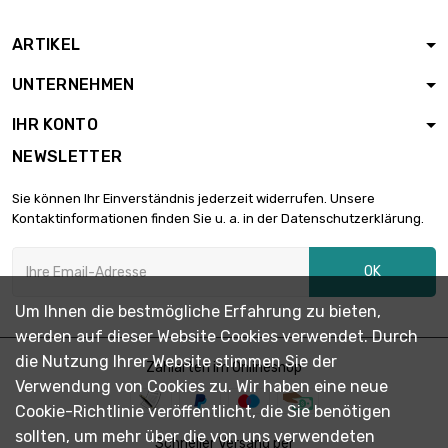

3.521,21 €
1.8mm (≈5/64
inch)
ARTIKEL
Länge : 100 Meter
UNTERNEHMEN

Durchmesser :
1.775,00 €
2mm (0.0787 inch)
IHR KONTO
NEWSLETTER
Länge : 100 Meter
Durchmesser :

2.556,12 €
Sie können Ihr Einverständnis jederzeit widerrufen. Unsere
2.4mm (≈3/32
Kontaktinformationen finden Sie u. a. in der Datenschutzerklärung.
inch)
Länge : 100 Meter
OK
Durchmesser :

3.235,13 €
2.7mm (≈7/64
Um Ihnen die bestmögliche Erfahrung zu bieten,
inch)
werden auf dieser Website Cookies verwendet. Durch
Länge : 50 Meter
die Nutzung Ihrer Website stimmen Sie der
Zahlarten im Onlineshop

Durchmesser :
2.037,76 €
Verwendung von Cookies zu. Wir haben eine neue
3mm (0.1181 inch)
Cookie-Richtlinie veröffentlicht, die Sie benötigen
sollten, um mehr über die von uns verwendeten
Länge : 50 Meter
Schneller Versand per