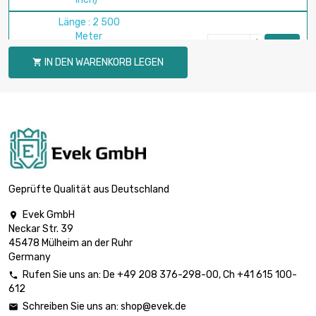
Länge : 2 500
Meter

Durchmesser :
3.107,57 €
IN DEN WARENKORB LEGEN

0.45mm (0.0171
inch)
Länge : 500 Meter
Durchmesser :

3.064,73 €
1.2mm (0.0472
inch)
Länge : 250 Meter
Durchmesser :

2.445,33 €
Geprüfte Qualität aus Deutschland
1.5mm (0.0591
inch)
Evek GmbH

Neckar Str. 39
Länge : 250 Meter
45478 Mülheim an der Ruhr
Durchmesser :

2.782,10 €
Germany
1.6mm (0.063
Rufen Sie uns an:
De
+49 208 376-298-00
, Ch
+41 615 100-
inch)

612
Länge : 250 Meter
Schreiben Sie uns an:
shop@evek.de

Durchmesser :