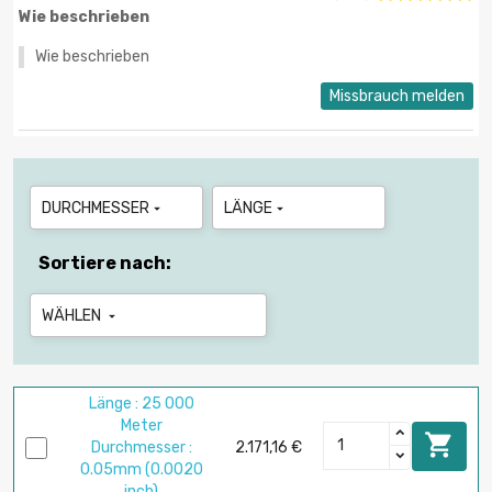
Wie beschrieben
Wie beschrieben
Missbrauch melden
DURCHMESSER
LÄNGE


Sortiere nach:
WÄHLEN

Länge : 25 000
Meter

Durchmesser :
2.171,16 €
0.05mm (0.0020
inch)