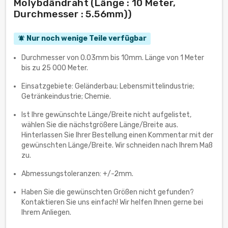
Molybdändraht (Länge : 10 Meter,
Durchmesser : 5.56mm))
Nur noch wenige Teile verfügbar
notifications_active
Durchmesser von 0.03mm bis 10mm. Länge von 1 Meter
bis zu 25 000 Meter.
Einsatzgebiete: Geländerbau; Lebensmittelindustrie;
Getränkeindustrie; Chemie.
Ist Ihre gewünschte Länge/Breite nicht aufgelistet,
wählen Sie die nächstgrößere Länge/Breite aus.
Hinterlassen Sie Ihrer Bestellung einen Kommentar mit der
gewünschten Länge/Breite. Wir schneiden nach Ihrem Maß
zu.
Abmessungstoleranzen: +/-2mm.
Haben Sie die gewünschten Größen nicht gefunden?
Kontaktieren Sie uns einfach! Wir helfen Ihnen gerne bei
Ihrem Anliegen.