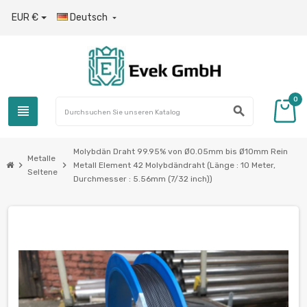
EUR €
Deutsch

0
view_headline
search
Molybdän Draht 99.95% von Ø0.05mm bis Ø10mm Rein
Metalle
chevron_right
chevron_right
Metall Element 42 Molybdändraht (Länge : 10 Meter,
Seltene
Durchmesser : 5.56mm (7/32 inch))