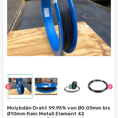
chevron_left
chevron_right
Molybdän Draht 99.95% von Ø0.05mm bis
Ø10mm Rein Metall Element 42