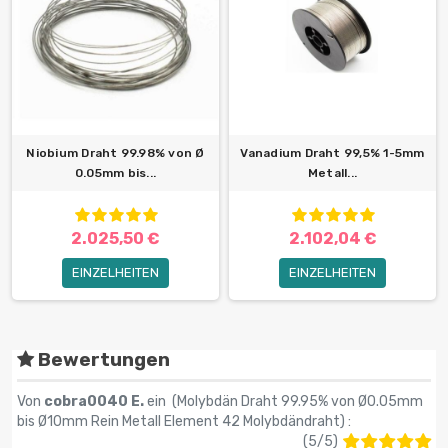
Niobium Draht 99.98% von Ø
Vanadium Draht 99,5% 1-5mm
0.05mm bis...
Metall...
2.025,50 €
2.102,04 €
EINZELHEITEN
EINZELHEITEN
Bewertungen
Von
cobra0040 E.
ein (
Molybdän Draht 99.95% von Ø0.05mm
bis Ø10mm Rein Metall Element 42 Molybdändraht
) :
(
5
/
5
)