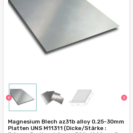
chevron_left
chevron_right
Magnesium Blech az31b alloy 0.25-30mm
Platten UNS M11311 (Dicke/Stärke :