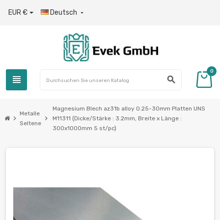
EUR €
Deutsch

0
view_headline
search
Magnesium Blech az31b alloy 0.25-30mm Platten UNS
Metalle
chevron_right
chevron_right
M11311 (Dicke/Stärke : 3.2mm, Breite x Länge :
Seltene
300x1000mm 5 st/pc)