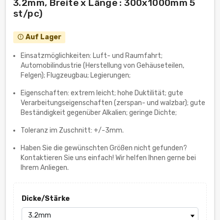
3.2mm, Breite x Länge : 300x1000mm 5
st/pc)
Auf Lager
error_outline
Einsatzmöglichkeiten: Luft- und Raumfahrt;
Automobilindustrie (Herstellung von Gehäuseteilen,
Felgen); Flugzeugbau; Legierungen;
Eigenschaften: extrem leicht; hohe Duktilität; gute
Verarbeitungseigenschaften (zerspan- und walzbar); gute
Beständigkeit gegenüber Alkalien; geringe Dichte;
Toleranz im Zuschnitt: +/-3mm.
Haben Sie die gewünschten Größen nicht gefunden?
Kontaktieren Sie uns einfach! Wir helfen Ihnen gerne bei
Ihrem Anliegen.
Dicke/Stärke