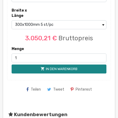
Breite x
Länge
3.050,21 €
Bruttopreis
Menge
shopping_cart
IN DEN WARENKORB
Teilen
Tweet
Pinterest
Kundenbewertungen