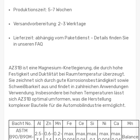
Produktionszeit: 5-7 Wochen
Versandvorbereitung: 2-3 Werktage
Lieferzeit: abhängig vom Paketdienst – Details finden Sie
in unseren FAQ
AZ31B ist eine Magnesium-Knetlegierung, die durch hohe
Festigkeit und Duktilität bei Raumtemperatur überzeugt.
Sie zeichnet sich durch gute Korrosionsbeständigkeit sowie
Schweißbarkeit aus und findet in zahlreichen Anwendungen
Verwendung. Insbesondere bei hohen Temperaturen lässt
sich AZ31B optimal umformen, was die Herstellung
komplexer Bauteile für die Automobilindustrie ermöglicht.
Bacht No.
Al
Zn
Mn
Fe
Ce
Si
Ni
Ca
Mn
ASTM
2.5-
0.6-
0.2-
max.
max.
max.
max.
max.
B90/B90M-
Balance