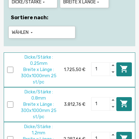
DICKE/STÄRKE
BREITE X LÄNGE


Sortiere nach:
WÄHLEN

Dicke/Stärke :
0.25mm

Breite x Länge :
1.725,50 €
300x1000mm 25
st/pc
Dicke/Stärke :
0.8mm

Breite x Länge :
3.812,76 €
300x1000mm 25
st/pc
Dicke/Stärke :
1.2mm
