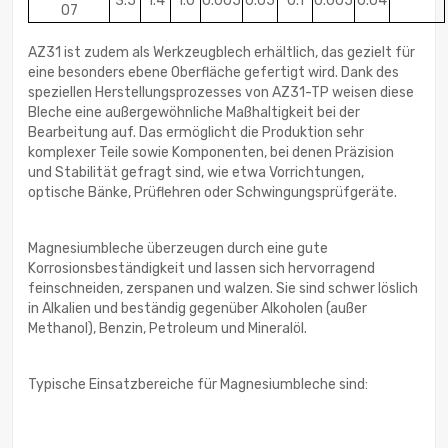
3.5
1.4
1.0
0.005
0.05
0.1
0.005
0.04
07
AZ31 ist zudem als Werkzeugblech erhältlich, das gezielt für
eine besonders ebene Oberfläche gefertigt wird. Dank des
speziellen Herstellungsprozesses von AZ31-TP weisen diese
Bleche eine außergewöhnliche Maßhaltigkeit bei der
Bearbeitung auf. Das ermöglicht die Produktion sehr
komplexer Teile sowie Komponenten, bei denen Präzision
und Stabilität gefragt sind, wie etwa Vorrichtungen,
optische Bänke, Prüflehren oder Schwingungsprüfgeräte.
Magnesiumbleche überzeugen durch eine gute
Korrosionsbeständigkeit und lassen sich hervorragend
feinschneiden, zerspanen und walzen. Sie sind schwer löslich
in Alkalien und beständig gegenüber Alkoholen (außer
Methanol), Benzin, Petroleum und Mineralöl.
Typische Einsatzbereiche für Magnesiumbleche sind: