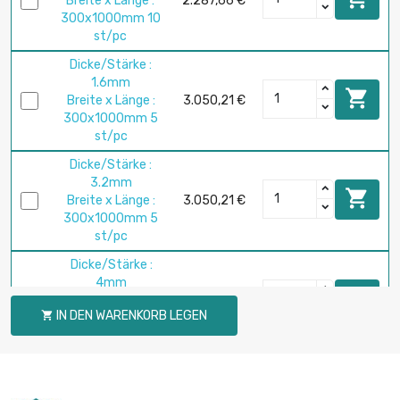
Breite x Länge :
2.287,66 €
300x1000mm 10
st/pc
Dicke/Stärke :
1.6mm

Breite x Länge :
3.050,21 €
300x1000mm 5
st/pc
Dicke/Stärke :
3.2mm

Breite x Länge :
3.050,21 €
300x1000mm 5
st/pc
Dicke/Stärke :
4mm

Breite x Länge :
3.812,76 €
IN DEN WARENKORB LEGEN

300x1000mm 5
st/pc
Dicke/Stärke :
5mm
