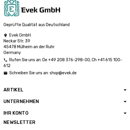
Breite x Länge :
1.906,38 €
300x1000mm 2
st/pc
Dicke/Stärke :
Geprüfte Qualität aus Deutschland
6mm

3.688,52 €
Breite x Länge :
Evek GmbH

200x1000mm
Neckar Str. 39
45478 Mülheim an der Ruhr
Dicke/Stärke :
Germany
8mm

2.213,16 €
Breite x Länge :
Rufen Sie uns an:
De
+49 208 376-298-00
, Ch
+41 615 100-

300x300mm
612
Schreiben Sie uns an:
shop@evek.de

Dicke/Stärke :
10mm

2.766,39 €
Breite x Länge :
ARTIKEL
300x300mm
UNTERNEHMEN
Dicke/Stärke :
12mm

3.319,62 €
IHR KONTO
Breite x Länge :
300x300mm
NEWSLETTER
Dicke/Stärke :