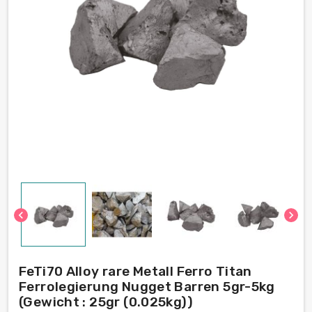
chevron_left
chevron_right
FeTi70 Alloy rare Metall Ferro Titan
Ferrolegierung Nugget Barren 5gr-5kg
(Gewicht : 25gr (0.025kg))