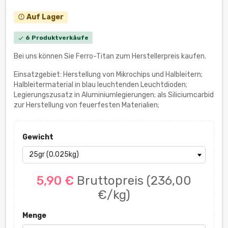
Auf Lager
error_outline
6 Produktverkäufe
check
Bei uns können Sie Ferro-Titan zum Herstellerpreis kaufen.
Einsatzgebiet: Herstellung von Mikrochips und Halbleitern;
Halbleitermaterial in blau leuchtenden Leuchtdioden;
Legierungszusatz in Aluminiumlegierungen; als Siliciumcarbid
zur Herstellung von feuerfesten Materialien;
Gewicht
5,90 €
Bruttopreis
(236,00
€/kg)
Menge