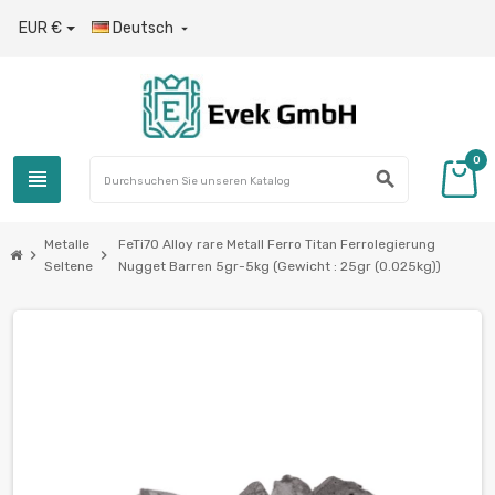
EUR €
Deutsch

0
view_headline
search
Metalle
FeTi70 Alloy rare Metall Ferro Titan Ferrolegierung
chevron_right
chevron_right
Seltene
Nugget Barren 5gr-5kg (Gewicht : 25gr (0.025kg))