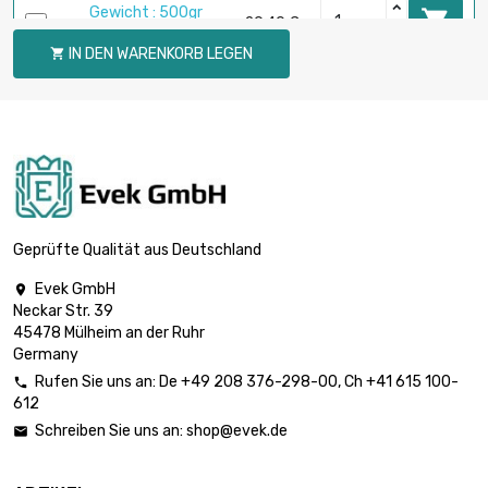
Gewicht : 500gr

29,40 €
(0.5kg)
IN DEN WARENKORB LEGEN

Gewicht : 1000gr

49,00 €
(1kg)
Gewicht : 2000gr

98,00 €
(2kg)
Geprüfte Qualität aus Deutschland
Evek GmbH

Neckar Str. 39
Gewicht : 5000gr

245,00 €
45478 Mülheim an der Ruhr
(5kg)
Germany
Rufen Sie uns an:
De
+49 208 376-298-00
, Ch
+41 615 100-

612
Schreiben Sie uns an:
shop@evek.de
