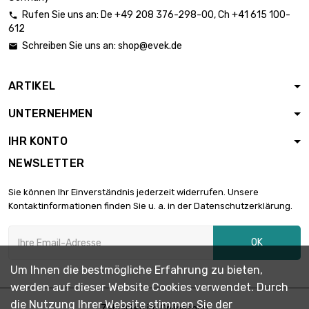
Länge : 1000mm
Rufen Sie uns an:
De
+49 208 376-298-00
, Ch
+41 615 100-

Dicke/Stärke :
612
0.5mm

179,32 €
Schreiben Sie uns an:
shop@evek.de

Länge : 150mm
Breite : 150mm
ARTIKEL
Dicke/Stärke :
0.5mm

239,09 €
UNTERNEHMEN
Länge : 200mm
Breite : 150mm
IHR KONTO
Dicke/Stärke :
NEWSLETTER
0.5mm

298,87 €
Länge : 250mm
Sie können Ihr Einverständnis jederzeit widerrufen. Unsere
Breite : 150mm
Kontaktinformationen finden Sie u. a. in der Datenschutzerklärung.
Dicke/Stärke :
0.5mm

358,64 €
OK
Länge : 300mm
Breite : 150mm
Um Ihnen die bestmögliche Erfahrung zu bieten,
Dicke/Stärke :
werden auf dieser Website Cookies verwendet. Durch
0.5mm

478,19 €
die Nutzung Ihrer Website stimmen Sie der
Länge : 400mm
Zahlarten im Onlineshop