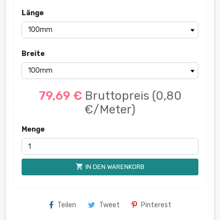
Länge
Breite
79,69 €
Bruttopreis
(0,80
€/Meter)
Menge
shopping_cart
IN DEN WARENKORB
Teilen
Tweet
Pinterest