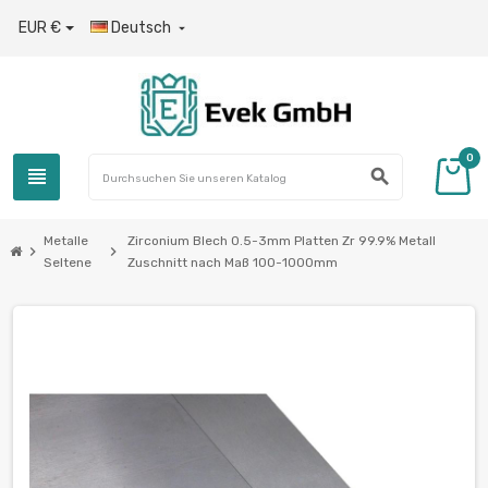
EUR €
Deutsch

0
view_headline
search
Metalle
Zirconium Blech 0.5-3mm Platten Zr 99.9% Metall
chevron_right
chevron_right
Seltene
Zuschnitt nach Maß 100-1000mm