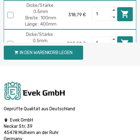
Dicke/Stärke :
0.5mm

318,79 €
Breite : 100mm
Länge : 400mm
Dicke/Stärke :
0.5mm

398,50 €
Breite : 100mm
IN DEN WARENKORB LEGEN

Länge : 500mm
Dicke/Stärke :
0.5mm

478,19 €
Breite : 100mm
Länge : 600mm
Dicke/Stärke :
0.5mm

637,59 €
Breite : 100mm
Geprüfte Qualität aus Deutschland
Länge : 800mm
Evek GmbH

Dicke/Stärke :
Neckar Str. 39
0.5mm

796,99 €
45478 Mülheim an der Ruhr
Breite : 100mm
Germany