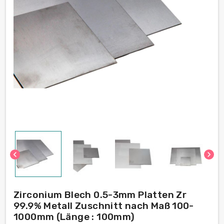
chevron_left
chevron_right
Zirconium Blech 0.5-3mm Platten Zr
99.9% Metall Zuschnitt nach Maß 100-
1000mm (Länge : 100mm)