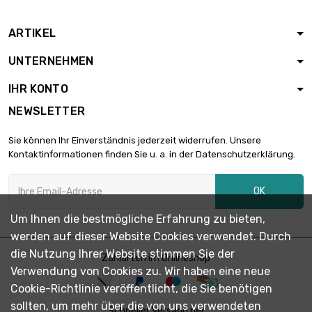
300x300mm
Dicke/Stärke :
ARTIKEL
1.6mm

3.688,52 €
Breite x Länge :
UNTERNEHMEN
300x300mm
Dicke/Stärke :
IHR KONTO
2mm

2.049,18 €
NEWSLETTER
Breite x Länge :
200x200mm
Sie können Ihr Einverständnis jederzeit widerrufen. Unsere
Dicke/Stärke :
Kontaktinformationen finden Sie u. a. in der Datenschutzerklärung.
3mm

3.073,77 €
Breite x Länge :
OK
200x200mm
Dicke/Stärke :
Um Ihnen die bestmögliche Erfahrung zu bieten,
3.2mm

werden auf dieser Website Cookies verwendet. Durch
3.278,69 €
Breite x Länge :
die Nutzung Ihrer Website stimmen Sie der
Zahlarten im Onlineshop
200x200mm
Verwendung von Cookies zu. Wir haben eine neue
Dicke/Stärke :
Cookie-Richtlinie veröffentlicht, die Sie benötigen
4mm

4.098,36 €
sollten, um mehr über die von uns verwendeten
Breite x Länge :
Schneller Versand per