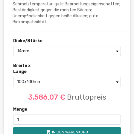
Schmelztemperatur; gute Bearbeitungseigenschaften;
Beständigkeit gegen die meisten Säuren;
Unempfindlichkeit gegen heiße Alkalien; gute
Biokompatibilität.
Dicke/Stärke
Breite x
Länge
3.586,07 €
Bruttopreis
Menge
shopping_cart
IN DEN WARENKORB