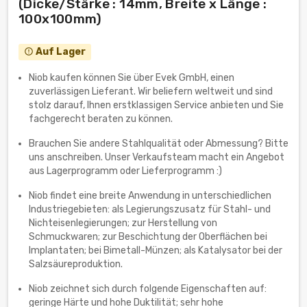
(Dicke/Stärke : 14mm, Breite x Länge :
100x100mm)
Auf Lager
error_outline
Niob kaufen können Sie über Evek GmbH, einen
zuverlässigen Lieferant. Wir beliefern weltweit und sind
stolz darauf, Ihnen erstklassigen Service anbieten und Sie
fachgerecht beraten zu können.
Brauchen Sie andere Stahlqualität oder Abmessung? Bitte
uns anschreiben. Unser Verkaufsteam macht ein Angebot
aus Lagerprogramm oder Lieferprogramm :)
Niob findet eine breite Anwendung in unterschiedlichen
Industriegebieten: als Legierungszusatz für Stahl- und
Nichteisenlegierungen; zur Herstellung von
Schmuckwaren; zur Beschichtung der Oberflächen bei
Implantaten; bei Bimetall-Münzen; als Katalysator bei der
Salzsäureproduktion.
Niob zeichnet sich durch folgende Eigenschaften auf:
geringe Härte und hohe Duktilität; sehr hohe