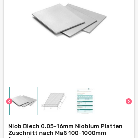
chevron_left
chevron_right
Niob Blech 0.05-16mm Niobium Platten
Zuschnitt nach Maß 100-1000mm