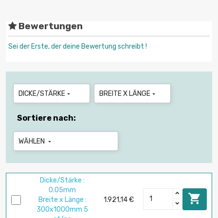
Bewertungen
Sei der Erste, der deine Bewertung schreibt !
DICKE/STÄRKE
BREITE X LÄNGE


Sortiere nach:
WÄHLEN

Dicke/Stärke :
0.05mm

Breite x Länge :
1.921,14 €
300x1000mm 5