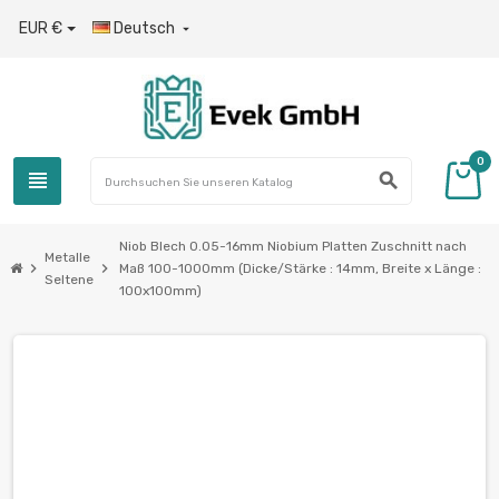
EUR €
Deutsch

0
view_headline
search
Niob Blech 0.05-16mm Niobium Platten Zuschnitt nach
Metalle
chevron_right
chevron_right
Maß 100-1000mm (Dicke/Stärke : 14mm, Breite x Länge :
Seltene
100x100mm)