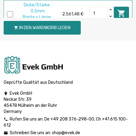
Dicke/Stärke :
0.5mm

2.561,48 €
Breite x Länge :
200x1000mm
IN DEN WARENKORB LEGEN

Dicke/Stärke :
0.5mm

3.842,27 €
Breite x Länge :
300x1000mm
Dicke/Stärke :
0.8mm

1.844,26 €
Breite x Länge :
300x300mm
Geprüfte Qualität aus Deutschland
Dicke/Stärke :
Evek GmbH

1mm

2.305,39 €
Neckar Str. 39
Breite x Länge :
45478 Mülheim an der Ruhr
300x300mm
Germany
Dicke/Stärke :
Rufen Sie uns an:
De
+49 208 376-298-00
, Ch
+41 615 100-

1.2mm

612
2.766,39 €
Breite x Länge :
Schreiben Sie uns an:
shop@evek.de
