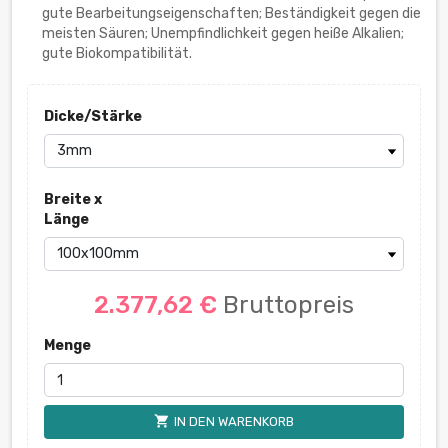
gute Bearbeitungseigenschaften; Beständigkeit gegen die
meisten Säuren; Unempfindlichkeit gegen heiße Alkalien;
gute Biokompatibilität.
Dicke/Stärke
Breite x
Länge
2.377,62 €
Bruttopreis
Menge
shopping_cart
IN DEN WARENKORB