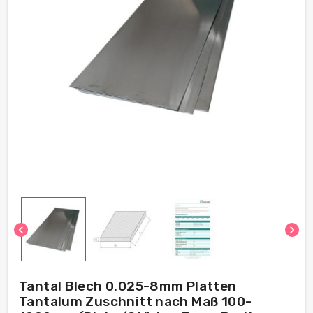
chevron_left
chevron_right
Tantal Blech 0.025-8mm Platten
Tantalum Zuschnitt nach Maß 100-