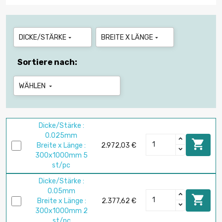
DICKE/STÄRKE
BREITE X LÄNGE


Sortiere nach:
WÄHLEN

Dicke/Stärke :
0.025mm

Breite x Länge :
2.972,03 €
300x1000mm 5
st/pc
Dicke/Stärke :
0.05mm

Breite x Länge :
2.377,62 €
300x1000mm 2
st/pc