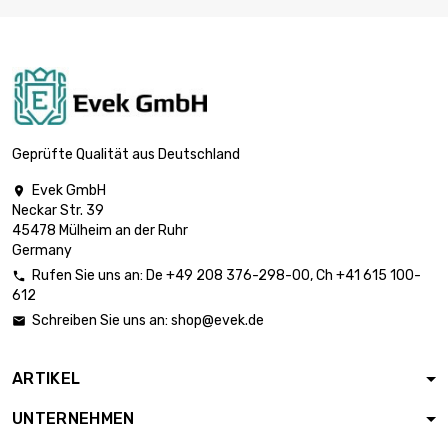

3.566,43 €
Breite x Länge :
300x300mm
Dicke/Stärke :
0.8mm

2.536,13 €
Breite x Länge :
200x200mm
Geprüfte Qualität aus Deutschland
Dicke/Stärke : 1mm

Breite x Länge :
3.170,16 €
Evek GmbH

200x200mm
Neckar Str. 39
45478 Mülheim an der Ruhr
Germany
Dicke/Stärke :
1.2mm

Rufen Sie uns an:
De
+49 208 376-298-00
, Ch
+41 615 100-

3.804,19 €
Breite x Länge :
612
200x200mm
Schreiben Sie uns an:
shop@evek.de

Dicke/Stärke :
1.6mm

1.725,50 €
ARTIKEL
Breite x Länge :
100x100mm
UNTERNEHMEN
Dicke/Stärke :