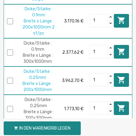
Dicke/Stärke :
0.1mm

Breite x Länge :
3.170,16 €
200x1000mm 2
st/pc
Dicke/Stärke :
0.1mm

2.377,62 €
Breite x Länge :
300x1000mm
Dicke/Stärke :
0.25mm

3.962,70 €
Breite x Länge :
200x1000mm
Dicke/Stärke :
0.25mm

1.773,10 €
Breite x Länge :
300x300mm
Dicke/Stärke :
IN DEN WARENKORB LEGEN

0.5mm