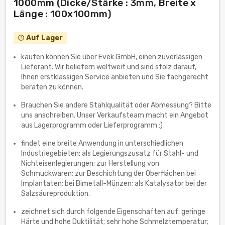
1000mm (Dicke/Stärke : 3mm, Breite x
Länge : 100x100mm)
Auf Lager
error_outline
kaufen können Sie über Evek GmbH, einen zuverlässigen
Lieferant. Wir beliefern weltweit und sind stolz darauf,
Ihnen erstklassigen Service anbieten und Sie fachgerecht
beraten zu können.
Brauchen Sie andere Stahlqualität oder Abmessung? Bitte
uns anschreiben. Unser Verkaufsteam macht ein Angebot
aus Lagerprogramm oder Lieferprogramm :)
findet eine breite Anwendung in unterschiedlichen
Industriegebieten: als Legierungszusatz für Stahl- und
Nichteisenlegierungen; zur Herstellung von
Schmuckwaren; zur Beschichtung der Oberflächen bei
Implantaten; bei Bimetall-Münzen; als Katalysator bei der
Salzsäureproduktion.
zeichnet sich durch folgende Eigenschaften auf: geringe
Härte und hohe Duktilität; sehr hohe Schmelztemperatur;