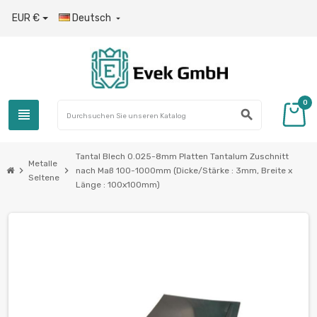
EUR €
Deutsch

0
view_headline
search
Tantal Blech 0.025-8mm Platten Tantalum Zuschnitt
Metalle
chevron_right
chevron_right
nach Maß 100-1000mm (Dicke/Stärke : 3mm, Breite x
Seltene
Länge : 100x100mm)