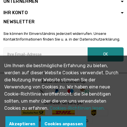
UNTERNEHMEN
Größe : 1.8mm
IHR KONTO
NEWSLETTER
Länge : 50 Meter

3.582,49 €
Größe : 1.8mm
Sie können Ihr Einverständnis jederzeit widerrufen. Unsere
Kontaktinformationen finden Sie u. a. in der Datenschutzerklärung.
Länge : 100 Meter

6.804,46 €
OK
Größe : 1.8mm
Um Ihnen die bestmögliche Erfahrung zu bieten,
werden auf dieser Website Cookies verwendet. Durch
Länge : 200

Meter
12.890,33 €
die Nutzung Ihrer Website stimmen Sie der
Zahlarten im Onlineshop
Größe : 1.8mm
Verwendung von Cookies zu. Wir haben eine neue
Cookie-Richtlinie veröffentlicht, die Sie benötigen
Größe : 1.8mm
sollten, um mehr über die von uns verwendeten

Schneller Versand per
Länge : 500
32.221,93 €
Cookies zu erfahren.
Cookies-Richtlinien lesen.
Meter
Akzeptieren
Cookies anpassen