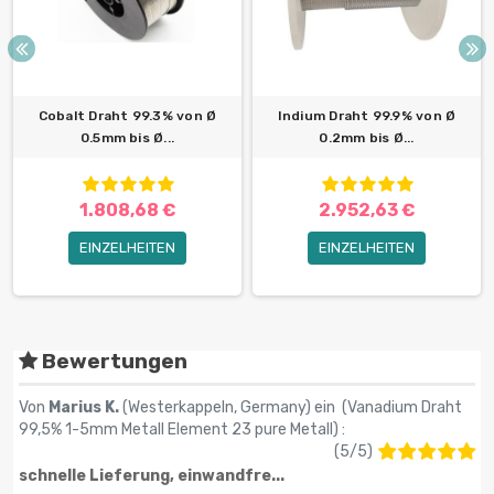
Cobalt Draht 99.3% von Ø
Indium Draht 99.9% von Ø
0.5mm bis Ø...
0.2mm bis Ø...
1.808,68 €
2.952,63 €
EINZELHEITEN
EINZELHEITEN
Bewertungen
Von
Marius K.
(Westerkappeln, Germany) ein (
Vanadium Draht
99,5% 1-5mm Metall Element 23 pure Metall
) :
(
5
/
5
)
schnelle Lieferung, einwandfre...