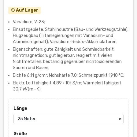
Auf Lager
error_outline
Vanadium, V, 23;
Einsatzgebiete: Stahlindustrie (Bau- und Werkzeugstähle);
Flugzeugbau (Titanlegierungen mit Vanadium- und
Aluminiumgehalt); Vanadium-Redox-Akkumulatoren;
Eigenschaften: gute Zähigkeit und Schmiedbarkeit;
nichtmagnetisch; gut legierbar; reagiert mit vielen
Nichtmetallen; beständig gegenüber nichtoxidierenden
Säuren und Basen;
Dichte 6,11 g/cm³; Mohshärte 7,0; Schmelzpunkt 1910 °C;
Elektr. Leitfähigkeit 4,89 · 10⁶ S/m; Wärmeleitfähigkeit
30,7 W/(m · K).
Länge
Größe