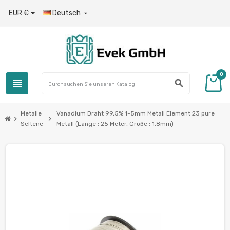
EUR €
Deutsch

0
view_headline
search
Metalle
Vanadium Draht 99,5% 1-5mm Metall Element 23 pure
chevron_right
chevron_right
Seltene
Metall (Länge : 25 Meter, Größe : 1.8mm)