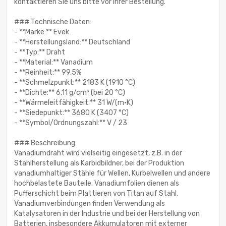
kontaktieren Sie uns bitte vor Ihrer Bestellung.
### Technische Daten:
- **Marke:** Evek
- **Herstellungsland:** Deutschland
- **Typ:** Draht
- **Material:** Vanadium
- **Reinheit:** 99,5%
- **Schmelzpunkt:** 2183 K (1910 °C)
- **Dichte:** 6,11 g/cm³ (bei 20 °C)
- **Wärmeleitfähigkeit:** 31 W/(m·K)
- **Siedepunkt:** 3680 K (3407 °C)
- **Symbol/Ordnungszahl:** V / 23
### Beschreibung:
Vanadiumdraht wird vielseitig eingesetzt, z.B. in der
Stahlherstellung als Karbidbildner, bei der Produktion
vanadiumhaltiger Stähle für Wellen, Kurbelwellen und andere
hochbelastete Bauteile. Vanadiumfolien dienen als
Pufferschicht beim Plattieren von Titan auf Stahl.
Vanadiumverbindungen finden Verwendung als
Katalysatoren in der Industrie und bei der Herstellung von
Batterien, insbesondere Akkumulatoren mit externer