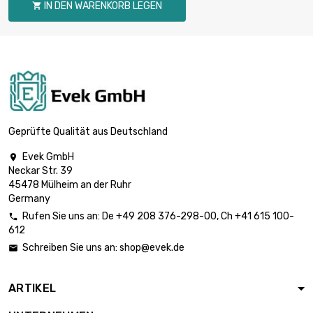
IN DEN WARENKORB LEGEN

Länge : 50 Meter

2.488,54 €
Größe : 1.5mm
Länge : 100 Meter

4.725,96 €
Größe : 1.5mm
Geprüfte Qualität aus Deutschland
Evek GmbH

Neckar Str. 39
Länge : 200 Meter

8.952,24 €
45478 Mülheim an der Ruhr
Größe : 1.5mm
Germany
Rufen Sie uns an:
De
+49 208 376-298-00
, Ch
+41 615 100-

612
Größe : 1.5mm

Länge : 500
22.376,64 €
Schreiben Sie uns an:
shop@evek.de

Meter
ARTIKEL
Länge : 25 Meter

1.971,56 €