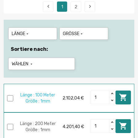


1
2
LÄNGE
GRÖSSE


Sortiere nach:
WÄHLEN

Länge : 100 Meter

2.102,04 €
Größe : 1mm
Länge : 200 Meter

4.201,40 €
Größe : 1mm