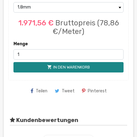
1.971,56 €
Bruttopreis
(78,86
€/Meter)
Menge
shopping_cart
IN DEN WARENKORB
Teilen
Tweet
Pinterest
Kundenbewertungen