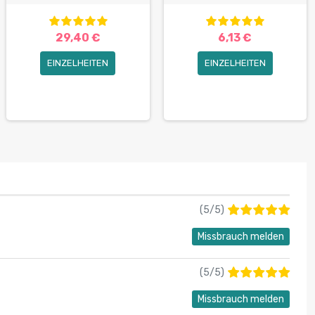
29,40 €
6,13 €
EINZELHEITEN
EINZELHEITEN
(
5
/
5
)
Missbrauch melden
(
5
/
5
)
Missbrauch melden