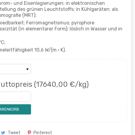
Chrom- und Eisenlegierungen; in elektronischen
tellung des grünen Leuchtstoffs; in Kühlgeräten; als
omografie (MRT);
miedbarkeit; Ferromagnetismus; pyrophore
oxizität (in elementarer Form); löslich in Wasser und in
°C;
meleitfähigkeit 10,6 W/(m · K).
uttopreis
(17640,00 €/kg)
WARENKORB
Tweet
Pinterest