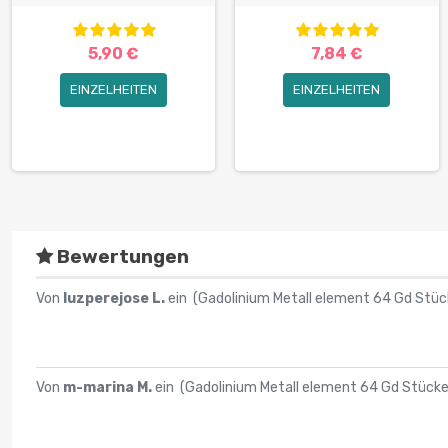
5,90 €
7,84 €
EINZELHEITEN
EINZELHEITEN
Bewertungen
Von
luzperejose L.
ein (
Gadolinium Metall element 64 Gd Stüc
Von
m-marina M.
ein (
Gadolinium Metall element 64 Gd Stück