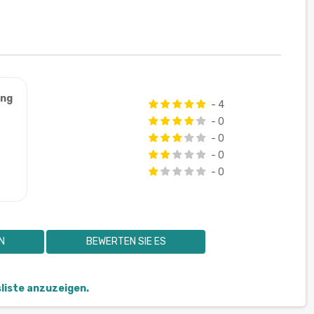
ung
- 4
- 0
- 0
- 0
- 0
N
BEWERTEN SIE ES
sliste anzuzeigen.