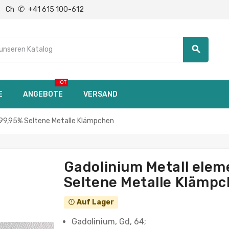
✆
Ch
+41 615 100-612
search
HOT
E
ANGEBOTE
VERSAND
 99,95% Seltene Metalle Klämpchen
Gadolinium Metall elem
Seltene Metalle Klämp
Auf Lager
error_outline
Gadolinium, Gd, 64;