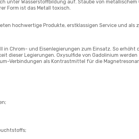
ich unter Wasserstoffbildung auf. Stäube von metallischem
er Form ist das Metall toxisch.
ten hochwertige Produkte, erstklassigen Service und als z
 in Chrom- und Eisenlegierungen zum Einsatz. So erhöht d
it dieser Legierungen. Oxysulfide von Gadolinium werden 
m-Verbindungen als Kontrastmittel für die Magnetresonan
en;
uchtstoffs;