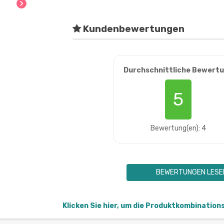
chevron_right
Kundenbewertungen
Durchschnittliche Bewert
5
Bewertung(en): 4
BEWERTUNGEN LESE
Klicken Sie hier, um die Produktkombination