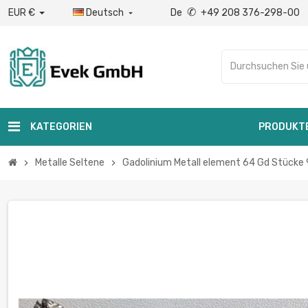
✆
EUR €
Deutsch
De
+49 208 376-298-00

KATEGORIEN
PRODUKT
Metalle Seltene
Gadolinium Metall element 64 Gd Stücke
chevron_right
chevron_right