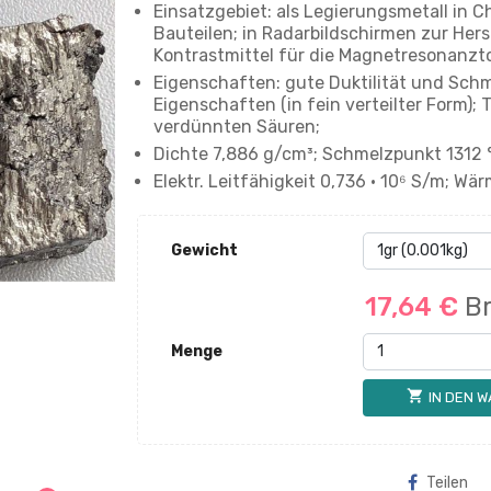
Einsatzgebiet: als Legierungsmetall in 
Bauteilen; in Radarbildschirmen zur Hers
Kontrastmittel für die Magnetresonanzt
Eigenschaften: gute Duktilität und Sch
Eigenschaften (in fein verteilter Form); T
verdünnten Säuren;
Dichte 7,886 g/cm³; Schmelzpunkt 1312 
Elektr. Leitfähigkeit 0,736 · 10⁶ S/m; Wär
Gewicht
17,64 €
Br
Menge
shopping_cart
IN DEN 
Teilen