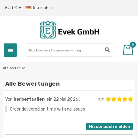
EUR €
Deutsch

0
view_headline
search
Startseite
Alle Bewertungen
Von
herbertsallen
ein 22 Mai 2026 :
(5/5)
Order delivered on time with no issues
Missbrauch melden