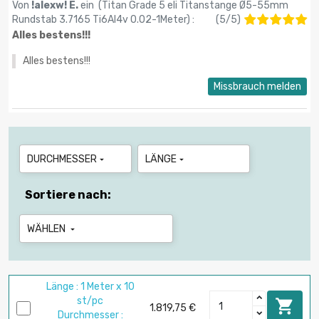
Von
!alexw! E.
ein (
Titan Grade 5 eli Titanstange Ø5-55mm
Rundstab 3.7165 Ti6Al4v 0.02-1Meter
) :
(
5
/
5
)
Alles bestens!!!
Alles bestens!!!
Missbrauch melden
DURCHMESSER
LÄNGE


Sortiere nach:
WÄHLEN

Länge : 1 Meter x 10
st/pc

1.819,75 €
Durchmesser :