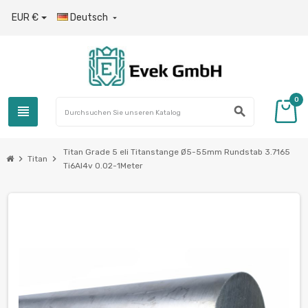
EUR €
Deutsch

0
view_headline
search
Titan Grade 5 eli Titanstange Ø5-55mm Rundstab 3.7165
chevron_right
chevron_right
Titan
Ti6Al4v 0.02-1Meter