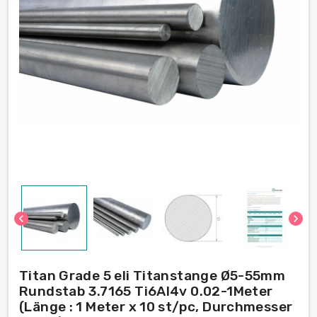
chevron_left
chevron_right
Titan Grade 5 eli Titanstange Ø5-55mm
Rundstab 3.7165 Ti6Al4v 0.02-1Meter
(Länge : 1 Meter x 10 st/pc, Durchmesser