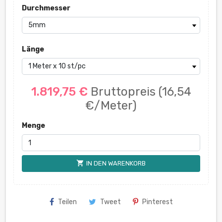
Durchmesser
Länge
1.819,75 €
Bruttopreis
(16,54
€/Meter)
Menge
shopping_cart
IN DEN WARENKORB
Teilen
Tweet
Pinterest