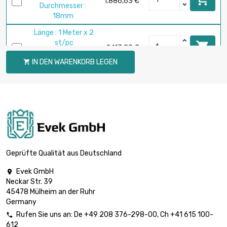
1.886,63 €
Durchmesser :
18mm
Länge : 1 Meter x 2
st/pc

2.113,80 €
Durchmesser :
IN DEN WARENKORB LEGEN

22mm
Länge : 1 Meter

Durchmesser :
2.675,00 €
35mm
Geprüfte Qualität aus Deutschland
Evek GmbH

Neckar Str. 39
45478 Mülheim an der Ruhr
Germany
Rufen Sie uns an:
De
+49 208 376-298-00
, Ch
+41 615 100-

612