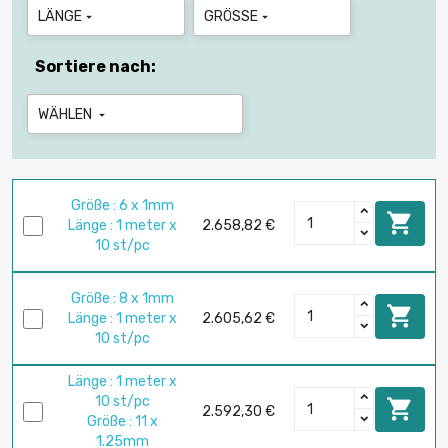
LÄNGE
GRÖSSE


Sortiere nach:
WÄHLEN

Größe : 6 x 1mm

Länge : 1 meter x
2.658,82 €
10 st/pc
Größe : 8 x 1mm

Länge : 1 meter x
2.605,62 €
10 st/pc
Länge : 1 meter x
10 st/pc

2.592,30 €
Größe : 11 x
1.25mm