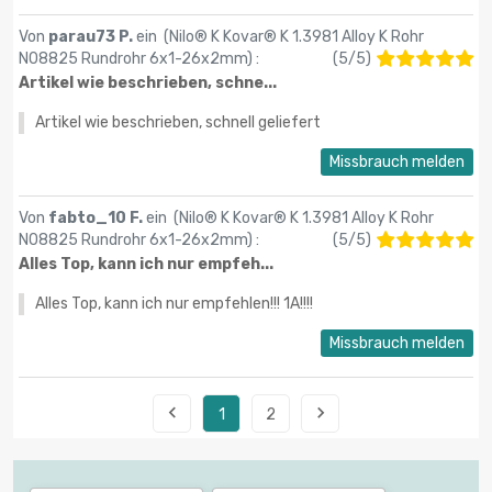
Von
parau73 P.
ein (
Nilo® K Kovar® K 1.3981 Alloy K Rohr
N08825 Rundrohr 6x1-26х2mm
) :
(
5
/
5
)
Artikel wie beschrieben, schne...
Artikel wie beschrieben, schnell geliefert
Missbrauch melden
Von
fabto_10 F.
ein (
Nilo® K Kovar® K 1.3981 Alloy K Rohr
N08825 Rundrohr 6x1-26х2mm
) :
(
5
/
5
)
Alles Top, kann ich nur empfeh...
Alles Top, kann ich nur empfehlen!!! 1A!!!!
Missbrauch melden


1
2