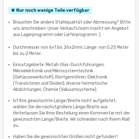
Nur noch wenige Teile verfügbar
notifications_active
Brauchen Sie andere Stahlqualität oder Abmessung? Bitte
uns anschreiben. Unser Verkaufsteam macht ein Angebot
aus Lagerprogramm oder Lieferprogramm :)
Durchmesser von 6x1 bis 26х2mm; Länge: von 0.25 Meter
bis zu 2 Meter.
Einsatzgebiete: Metall-Glas-Durchführungen;
Mikroelektronik und Mikrosystemtechnik
(Gehäusewerkstoff); Röntgenröhren; Elektronik
(Transistoren und Dioden); diverse hermetische
Abdichtungen; Chemie (Vakuumsysteme);
Ist Ihre gewünschte Länge/Breite nicht aufgelistet,
wählen Sie die nächstgrößere Länge/Breite aus.
Hinterlassen Sie Ihrer Bestellung einen Kommentar mit der
gewünschten Länge/Breite. Wir schneiden nach Ihrem Maß
zu.
Haben Sie die gewünschten Größen nicht gefunden?