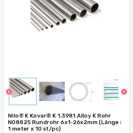
chevron_left
chevron_right
Nilo® K Kovar® K 1.3981 Alloy K Rohr
N08825 Rundrohr 6x1-26х2mm (Länge :
1 meter x 10 st/pc)