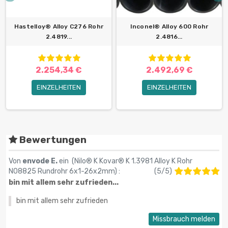
Hastelloy® Alloy C276 Rohr
Inconel® Alloy 600 Rohr
2.4819...
2.4816...
2.254,34 €
2.492,69 €
EINZELHEITEN
EINZELHEITEN
Bewertungen
Von
envode E.
ein (
Nilo® K Kovar® K 1.3981 Alloy K Rohr
N08825 Rundrohr 6x1-26х2mm
) :
(
5
/
5
)
bin mit allem sehr zufrieden...
bin mit allem sehr zufrieden
Missbrauch melden