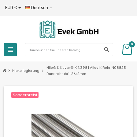
EUR €
Deutsch

0
view_headline
search
Nilo® K Kovar® K 1.3981 Alloy K Rohr N08825
chevron_right
chevron_right
Nickellegierung
Rundrohr 6x1-26х2mm
Sonderpreis!