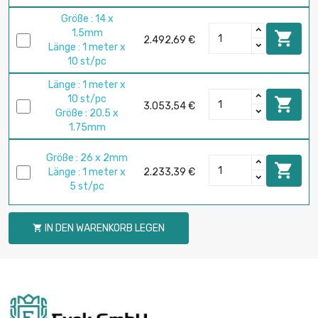
Größe : 14 x
1.5mm

2.492,69 €
Länge : 1 meter x
10 st/pc
Länge : 1 meter x
10 st/pc

3.053,54 €
Größe : 20.5 x
1.75mm
Größe : 26 x 2mm

Länge : 1 meter x
2.233,39 €
5 st/pc
IN DEN WARENKORB LEGEN
