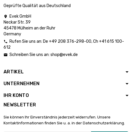
500x914.4mm
Geprüfte Qualität aus Deutschland
Breite x Länge :
Evek GmbH

500x500mm

2.027,17 €
Neckar Str. 39
Dicke/Stärke :
45478 Mülheim an der Ruhr
1.143mm
Germany
Dicke/Stärke :
Rufen Sie uns an:
De
+49 208 376-298-00
, Ch
+41 615 100-

1.27mm

612
1.801,90 €
Breite x Länge :
Schreiben Sie uns an:
shop@evek.de

200x1000mm
Dicke/Stärke :
ARTIKEL
1.27mm

2.252,43 €
Breite x Länge :
UNTERNEHMEN
500x500mm
Breite x Länge :
IHR KONTO
200x1000mm

2.054,54 €
NEWSLETTER
Dicke/Stärke :
1.448mm
Sie können Ihr Einverständnis jederzeit widerrufen. Unsere
Breite x Länge :
Kontaktinformationen finden Sie u. a. in der Datenschutzerklärung.
500x500mm

2.568,14 €