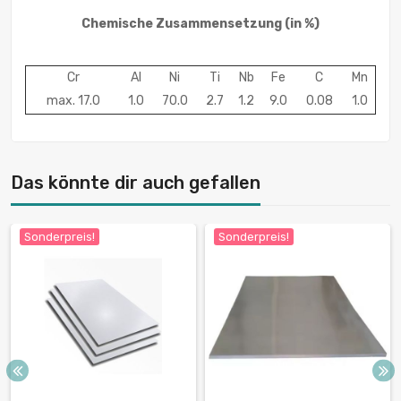
Chemische Zusammensetzung
(in %)
Cr
Al
Ni
Ti
Nb
Fe
C
Mn
max. 17.0
1.0
70.0
2.7
1.2
9.0
0.08
1.0
Das könnte dir auch gefallen
Sonderpreis!
Sonderpreis!