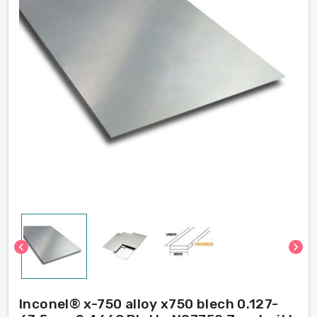
chevron_left
chevron_right
Inconel® x-750 alloy x750 blech 0.127-