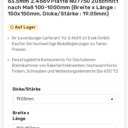
63.5mm 2.4669 Platte N07750 Zuschnitt
nach Maß 100-1000mm (Breite x Länge :
150x150mm, Dicke/Stärke : 19.05mm)
Auf Lager
error_outline
Ihr zuverlässiger Lieferant für 2.4669 ist Evek GmbH.
Kaufen Sie hochwertige Nickellegierungen zu fairen
Preisen.
Einsatzgebiete:Komponente für Gasturbinen;
Brennkammer von Raketentriebwerken; hochwarmfeste
Federn, Schrauben und Verbindungselemente (bis 650 °C)
Dicke/Stärke
Breite x
Länge