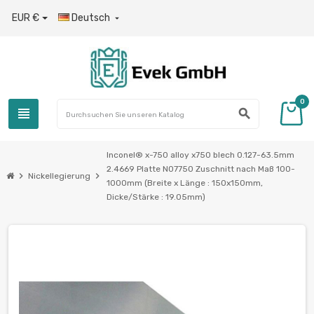
EUR €
Deutsch

0
view_headline
search
Inconel® x-750 alloy x750 blech 0.127-63.5mm
2.4669 Platte N07750 Zuschnitt nach Maß 100-
chevron_right
chevron_right
Nickellegierung
1000mm (Breite x Länge : 150x150mm,
Dicke/Stärke : 19.05mm)