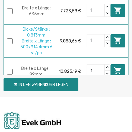
Breite x Länge :

7.723,58 €
635mm
Dicke/Stärke :
0.813mm

Breite x Länge :
9.888,66 €
500x914.4mm 6
st/pc
Breite x Länge :

10.825,19 €
89mm
IN DEN WARENKORB LEGEN

Dicke/Stärke :
1.016mm

1.801,90 €
Breite x Länge :
500x500mm
Dicke/Stärke :
1.016mm

3.295,47 €
Breite x Länge :