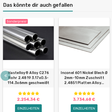
Das könnte dir auch gefallen
Sonderpreis!
Hastelloy® Alloy C276
Inconel 601 Nickel Blech Ø
Rohr 2.4819 3.17x0.5-
2mm-10mm Zuschnitt
114.3х6mm geschweißt
2.4851 Platten Alloy...
2.254,34 €
3.734,68 €
EINZELHEITEN
EINZELHEITEN