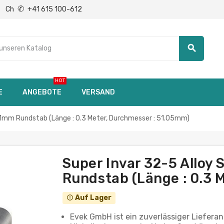
✆
Ch
+41 615 100-612
search
HOT
E
ANGEBOTE
VERSAND
11mm Rundstab (Länge : 0.3 Meter, Durchmesser : 51.05mm)
Super Invar 32-5 Alloy
Rundstab (Länge : 0.3 
Auf Lager
error_outline
Evek GmbH ist ein zuverlässiger Lieferan