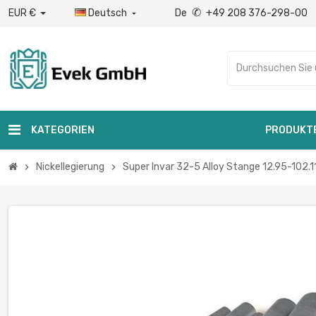
✆
EUR €
Deutsch
De
+49 208 376-298-00

KATEGORIEN
PRODUKT
Nickellegierung
Super Invar 32-5 Alloy Stange 12.95-102.
chevron_right
chevron_right