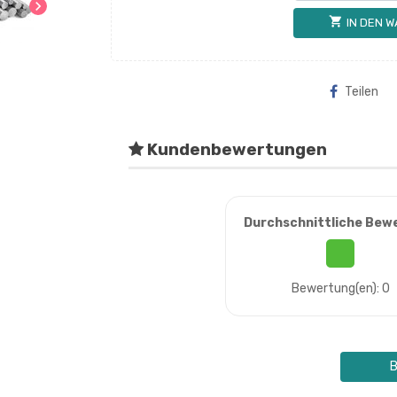
chevron_right
shopping_cart
IN DEN 
Teilen
Kundenbewertungen
Durchschnittliche Bew
Bewertung(en): 0
B