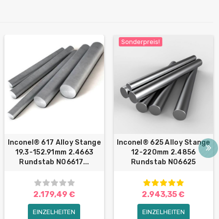
Sonderpreis!
Inconel® 617 Alloy Stange
Inconel® 625 Alloy Stange
19.3-152.91mm 2.4663
12-220mm 2.4856
Rundstab N06617...
Rundstab N06625
2.179,49 €
2.943,35 €
EINZELHEITEN
EINZELHEITEN