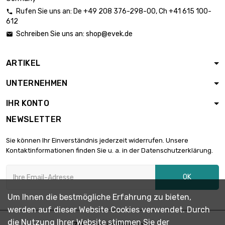
Rufen Sie uns an:
De
+49 208 376-298-00
, Ch
+41 615 100-

612
Länge : 0.05 Meter

3,22 €
Schreiben Sie uns an:
shop@evek.de

Durchmesser : 4mm
ARTIKEL
Länge : 0.1 Meter

4,84 €
UNTERNEHMEN
Durchmesser : 4mm
IHR KONTO
NEWSLETTER
Länge : 0.2 Meter

8,71 €
Durchmesser : 4mm
Sie können Ihr Einverständnis jederzeit widerrufen. Unsere
Kontaktinformationen finden Sie u. a. in der Datenschutzerklärung.
Länge : 0.3 Meter

11,61 €
OK
Durchmesser : 4mm
Um Ihnen die bestmögliche Erfahrung zu bieten,
werden auf dieser Website Cookies verwendet. Durch
Länge : 0.4 Meter

14,85 €
die Nutzung Ihrer Website stimmen Sie der
Durchmesser : 4mm