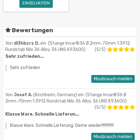
EINZELHEITEN
Bewertungen
Von
dl3hbzrz D.
ein (
Stange Invar®36 Ø 2mm-70mm 1.3912
Rundstab Nilo 36 Alloy 36 UNS K93600
) :
(
5
/
5
)
Sehr zufrieden...
Sehr zufrieden
Missbrauch melden
Von
Josef A.
(Kirchheim, Germany) ein (
Stange Invar®36 Ø
2mm-70mm 1.3912 Rundstab Nilo 36 Alloy 36 UNS K93600
) :
(
5
/
5
)
Klasse Ware. Schnelle Lieferun...
Klasse Ware. Schnelle Lieferung. Gerne wieder!!!!!!!!!!!!!
Missbrauch melden