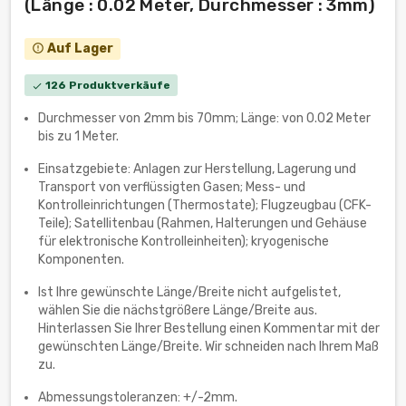
(Länge : 0.02 Meter, Durchmesser : 3mm)
Auf Lager
error_outline
126 Produktverkäufe
check
Durchmesser von 2mm bis 70mm; Länge: von 0.02 Meter
bis zu 1 Meter.
Einsatzgebiete: Anlagen zur Herstellung, Lagerung und
Transport von verflüssigten Gasen; Mess- und
Kontrolleinrichtungen (Thermostate); Flugzeugbau (CFK-
Teile); Satellitenbau (Rahmen, Halterungen und Gehäuse
für elektronische Kontrolleinheiten); kryogenische
Komponenten.
Ist Ihre gewünschte Länge/Breite nicht aufgelistet,
wählen Sie die nächstgrößere Länge/Breite aus.
Hinterlassen Sie Ihrer Bestellung einen Kommentar mit der
gewünschten Länge/Breite. Wir schneiden nach Ihrem Maß
zu.
Abmessungstoleranzen: +/-2mm.