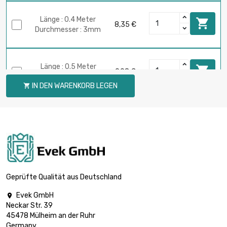
Länge : 0.4 Meter

8,35 €
Durchmesser : 3mm
Länge : 0.5 Meter

9,98 €
Durchmesser : 3mm
IN DEN WARENKORB LEGEN

Länge : 0.75 Meter

14,30 €
Durchmesser : 3mm
Länge : 1 Meter

18,15 €
Durchmesser : 3mm
Geprüfte Qualität aus Deutschland
Evek GmbH

Neckar Str. 39
Länge : 0.02 Meter

1,29 €
45478 Mülheim an der Ruhr
Durchmesser : 4mm
Germany