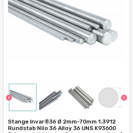
chevron_left
chevron_right
Stange Invar®36 Ø 2mm-70mm 1.3912
Rundstab Nilo 36 Alloy 36 UNS K93600