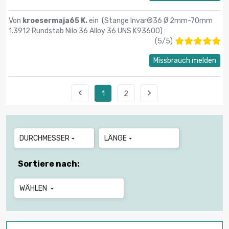
Von
kroesermaja65 K.
ein (
Stange Invar®36 Ø 2mm-70mm
1.3912 Rundstab Nilo 36 Alloy 36 UNS K93600
) :
(
5
/
5
)
Missbrauch melden


1
2
DURCHMESSER
LÄNGE


Sortiere nach:
WÄHLEN
