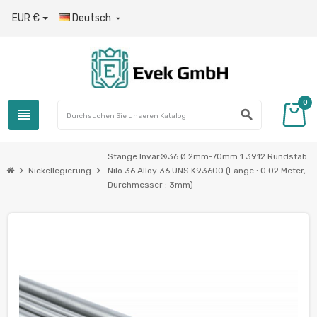
EUR €
Deutsch

0
view_headline
search
Stange Invar®36 Ø 2mm-70mm 1.3912 Rundstab
chevron_right
chevron_right
Nickellegierung
Nilo 36 Alloy 36 UNS K93600 (Länge : 0.02 Meter,
Durchmesser : 3mm)