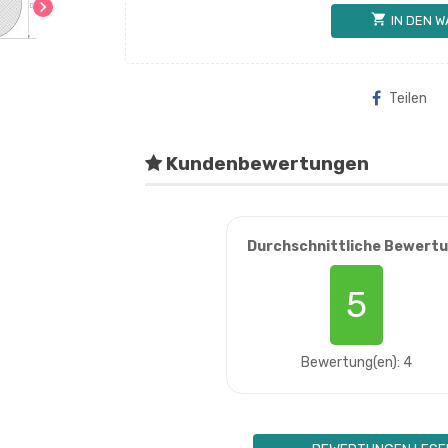
chevron_right
shopping_cart
IN DEN 
Teilen
Kundenbewertungen
Durchschnittliche Bewert
5
Bewertung(en): 4