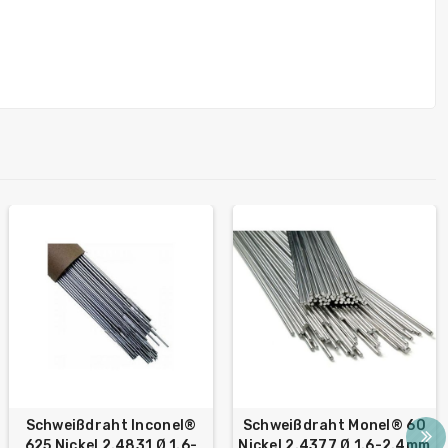
Schweißdraht Inconel®
Schweißdraht Monel® 60
625 Nickel 2.4831 Ø 1.6-
Nickel 2.4377 Ø 1.6-2.4mm