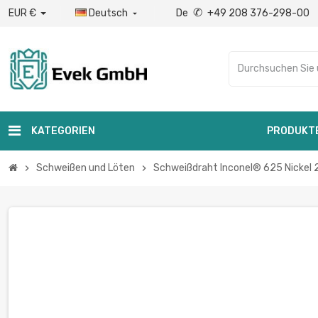
✆
EUR €
Deutsch
De
+49 208 376-298-00

KATEGORIEN
PRODUKT
Schweißen und Löten
Schweißdraht Inconel® 625 Nickel 
chevron_right
chevron_right