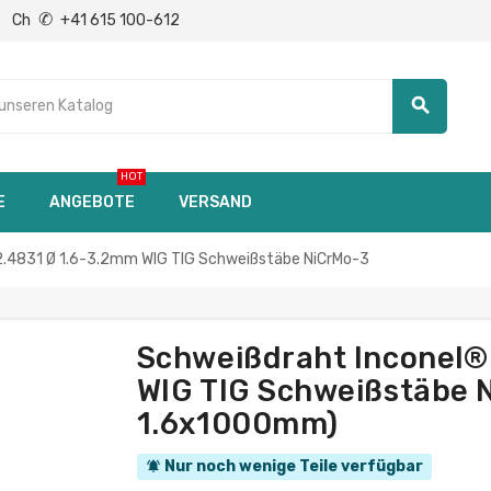
✆
Ch
+41 615 100-612
search
HOT
E
ANGEBOTE
VERSAND
2.4831 Ø 1.6-3.2mm WIG TIG Schweißstäbe NiCrMo-3
Schweißdraht Inconel® 
WIG TIG Schweißstäbe 
1.6x1000mm)
Nur noch wenige Teile verfügbar
notifications_active