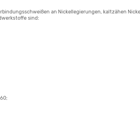
erbindungsschweißen an Nickellegierungen, kaltzähen Nick
werkstoffe sind:
660;