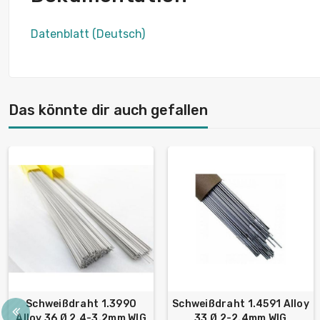
Datenblatt (Deutsch)
Das könnte dir auch gefallen
Schweißdraht 1.3990
Schweißdraht 1.4591 Alloy
Alloy 36 Ø 2.4-3.2mm WIG
33 Ø 2-2.4mm WIG