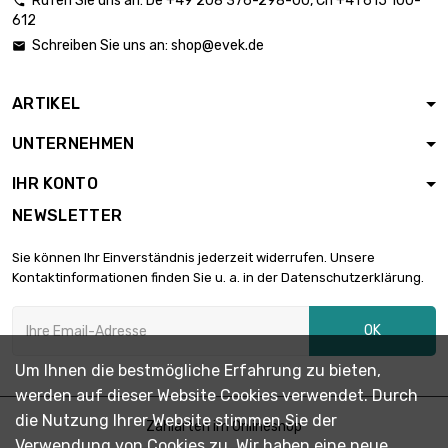
Rufen Sie uns an:
De
+49 208 376-298-00
, Ch
+41 615 100-

612
Schreiben Sie uns an:
shop@evek.de

ARTIKEL
UNTERNEHMEN
IHR KONTO
NEWSLETTER
Sie können Ihr Einverständnis jederzeit widerrufen. Unsere
Kontaktinformationen finden Sie u. a. in der Datenschutzerklärung.
OK
Um Ihnen die bestmögliche Erfahrung zu bieten,
werden auf dieser Website Cookies verwendet. Durch
die Nutzung Ihrer Website stimmen Sie der
Zahlarten im Onlineshop
Verwendung von Cookies zu. Wir haben eine neue