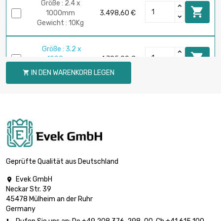
Größe : 2.4 x

1000mm
3.498,60 €
Gewicht : 10Kg
Größe : 3.2 x

1000mm
1.785,00 €
Gewicht : 5Kg
IN DEN WARENKORB LEGEN

Größe : 3.2 x

1000mm
3.498,60 €
Gewicht : 10Kg
Geprüfte Qualität aus Deutschland
Evek GmbH

Neckar Str. 39
45478 Mülheim an der Ruhr
Germany