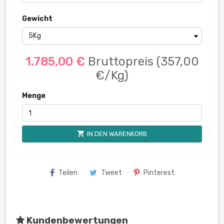
Gewicht
1.785,00 €
Bruttopreis
(357,00
€/Kg)
Menge
shopping_cart
IN DEN WARENKORB
Teilen
Tweet
Pinterest
Kundenbewertungen