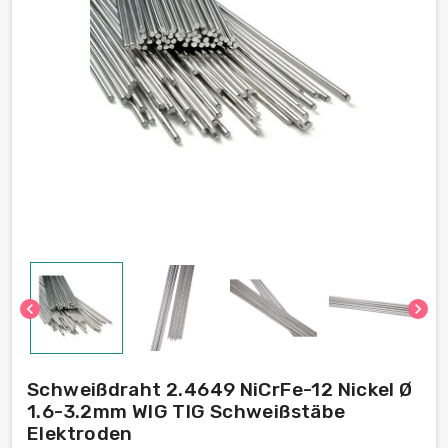
chevron_left
chevron_right
Schweißdraht 2.4649 NiCrFe-12 Nickel Ø
1.6-3.2mm WIG TIG Schweißstäbe
Elektroden