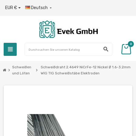
EUR €
Deutsch

0
view_headline
search
Schweißen
Schweißdraht 2.4649 NiCrFe-12 Nickel Ø 1.6-3.2mm
chevron_right
chevron_right
und Löten
WIG TIG Schweißstäbe Elektroden