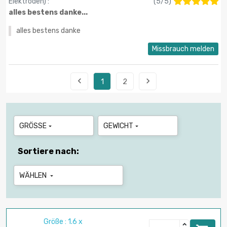
Elektroden
) :
(
5
/
5
)
alles bestens danke...
alles bestens danke
Missbrauch melden


1
2
GRÖSSE
GEWICHT


Sortiere nach:
WÄHLEN

Größe : 1.6 x