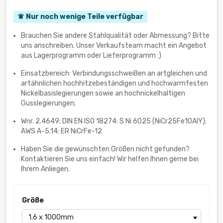
Nur noch wenige Teile verfügbar
notifications_active
Brauchen Sie andere Stahlqualität oder Abmessung? Bitte
uns anschreiben. Unser Verkaufsteam macht ein Angebot
aus Lagerprogramm oder Lieferprogramm :)
Einsatzbereich: Verbindungsschweißen an artgleichen und
artähnlichen hochhitzebeständigen und hochwarmfesten
Nickelbasislegierungen sowie an hochnickelhaltigen
Gusslegierungen;
Wnr. 2.4649; DIN EN ISO 18274: S Ni 6025 (NiCr25Fe10AlY);
AWS A-5.14: ER NiCrFe-12
Haben Sie die gewünschten Größen nicht gefunden?
Kontaktieren Sie uns einfach! Wir helfen Ihnen gerne bei
Ihrem Anliegen.
Größe