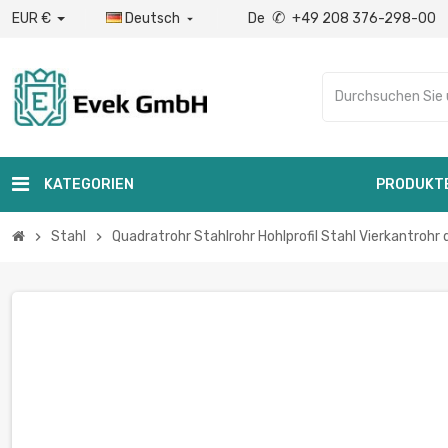
✆
EUR €
Deutsch
De
+49 208 376-298-00

KATEGORIEN
PRODUKT
Stahl
Quadratrohr Stahlrohr Hohlprofil Stahl Vierkantrohr
chevron_right
chevron_right