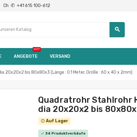
✆
Ch
+41 615 100-612
search
HOT
E
ANGEBOTE
VERSAND
 dia 20x20x2 bis 80x80x3 (Länge : 0.1 Meter, Größe : 60 x 40 x 2mm)
Quadratrohr Stahlrohr H
dia 20x20x2 bis 80x80x3
Auf Lager
error_outline
34 Produktverkäufe
check