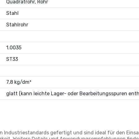
Quadratrohr, Rohr
Stahl
Stahlrohr
1.0035
ST33
7,8 kg/dm³
glatt (kann leichte Lager- oder Bearbeitungsspuren enth
ndustriestandards gefertigt und sind ideal für den Einsat
igkeit. Weitere Details und Anwendungsempfehlungen finden 