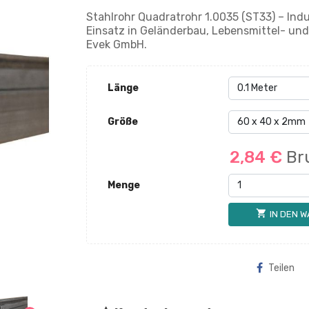
Stahlrohr Quadratrohr 1.0035 (ST33) – Indus
Einsatz in Geländerbau, Lebensmittel- und
Evek GmbH.
Länge
Größe
2,84 €
Br
Menge
shopping_cart
IN DEN 
Teilen