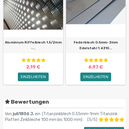
Aluminium Riffelblech 1.5/2mm
Federblech 0.5mm-3mm
-...
Edelstahl 1.4310...
2,19 €
6,97 €
EINZELHEITEN
EINZELHEITEN
Bewertungen
Von
juli1806 J.
ein (
Titanzinkblech 0.55mm-1mm Titanzink
Platten Zinkbleche 100 mm bis 1000 mm
) :
(
5
/
5
)