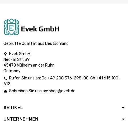
Breite : 100mm
Länge : 600mm

5,76 €
Dicke/Stärke :
0.55mm
Breite : 100mm
Länge : 700mm

6,74 €
Dicke/Stärke :
Geprüfte Qualität aus Deutschland
0.55mm
Evek GmbH

Breite : 100mm
Neckar Str. 39

Länge : 800mm
7,69 €
45478 Mülheim an der Ruhr
Dicke/Stärke : 0.55mm
Germany
Rufen Sie uns an:
De
+49 208 376-298-00
, Ch
+41 615 100-

Breite : 100mm
612
Länge : 900mm

8,65 €
Schreiben Sie uns an:
shop@evek.de

Dicke/Stärke :
0.55mm
ARTIKEL
Breite : 100mm
Länge : 1000mm

9,62 €
UNTERNEHMEN
Dicke/Stärke :
0.55mm