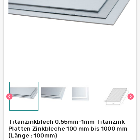
chevron_left
chevron_right
Titanzinkblech 0.55mm-1mm Titanzink
Platten Zinkbleche 100 mm bis 1000 mm
(Länge : 100mm)