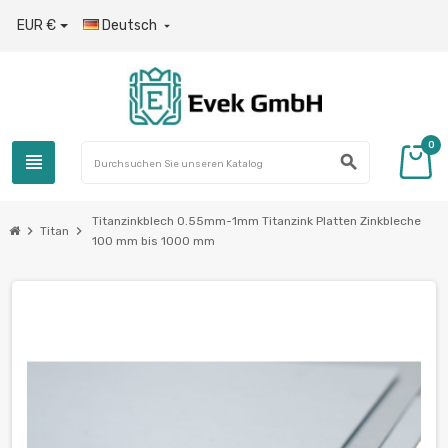
EUR €
Deutsch

0
view_headline
search
Titanzinkblech 0.55mm-1mm Titanzink Platten Zinkbleche
chevron_right
chevron_right
Titan
100 mm bis 1000 mm