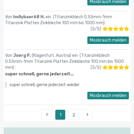
Missbrauch melden
Von
hollybaer68 H.
ein (
Titanzinkblech 0.55mm-1mm
Titanzink Platten Zinkbleche 100 mm bis 1000 mm
) :
(
5
/
5
)
Missbrauch melden
Von
Joerg P.
(Klagenfurt, Austria) ein (
Titanzinkblech
0.55mm-1mm Titanzink Platten Zinkbleche 100 mm bis 1000
mm
) :
(
5
/
5
)
super schnell, gerne jederzeit...
super schnell, gerne jederzeit wieder
Missbrauch melden


1
2