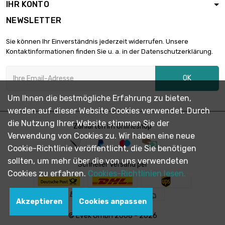
IHR KONTO
Länge : 150mm
NEWSLETTER

Breite : 150mm
2,17 €
Dicke/Stärke : 0.55mm
Sie können Ihr Einverständnis jederzeit widerrufen. Unsere
Kontaktinformationen finden Sie u. a. in der Datenschutzerklärung.
Länge : 200mm
Breite : 150mm

2,88 €
OK
Dicke/Stärke :
0.55mm
Um Ihnen die bestmögliche Erfahrung zu bieten,
werden auf dieser Website Cookies verwendet. Durch
Länge : 250mm

Breite : 150mm
3,61 €
die Nutzung Ihrer Website stimmen Sie der
Zahlarten im Onlineshop
Dicke/Stärke : 0.55mm
Verwendung von Cookies zu. Wir haben eine neue
Cookie-Richtlinie veröffentlicht, die Sie benötigen
Länge : 300mm
sollten, um mehr über die von uns verwendeten
Breite : 150mm

Schneller Versand per
4,32 €
Dicke/Stärke :
Cookies zu erfahren.
Cookies-Richtlinien lesen.
0.55mm
Länge : 400mm
Akzeptieren
Cookies anpassen
Breite : 150mm

5,76 €
© Evek GmbH 2008 - 2026
Dicke/Stärke :