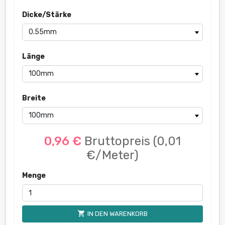
Dicke/Stärke
Länge
Breite
0,96 €
Bruttopreis
(0,01
€/Meter)
Menge
shopping_cart
IN DEN WARENKORB