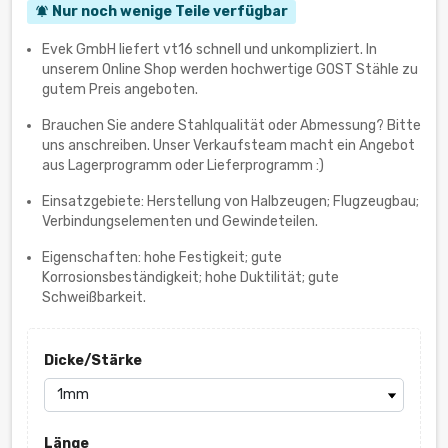
Nur noch wenige Teile verfügbar
notifications_active
Evek GmbH liefert vt16 schnell und unkompliziert. In
unserem Online Shop werden hochwertige GOST Stähle zu
gutem Preis angeboten.
Brauchen Sie andere Stahlqualität oder Abmessung? Bitte
uns anschreiben. Unser Verkaufsteam macht ein Angebot
aus Lagerprogramm oder Lieferprogramm :)
Einsatzgebiete: Herstellung von Halbzeugen; Flugzeugbau;
Verbindungselementen und Gewindeteilen.
Eigenschaften: hohe Festigkeit; gute
Korrosionsbeständigkeit; hohe Duktilität; gute
Schweißbarkeit.
Dicke/Stärke
Länge