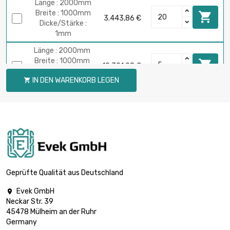
Länge : 2000mm
Breite : 1000mm

3.443,86 €
Dicke/Stärke :
1mm
Länge : 2000mm
Breite : 1000mm

10.391,08 €
Dicke/Stärke :
IN DEN WARENKORB LEGEN

3mm
Länge : 2000mm
Breite : 1000mm

27.669,88 €
Dicke/Stärke :
8mm
Länge : 2000mm
Breite : 1000mm

41.207,32 €
Dicke/Stärke :
Geprüfte Qualität aus Deutschland
12mm
Evek GmbH

Länge : 2000mm
Neckar Str. 39
Breite : 1000mm

68.877,20 €
45478 Mülheim an der Ruhr
Dicke/Stärke :
Germany
20mm