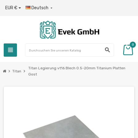
EUR €
Deutsch

0
view_headline
search
Titan Legierung vt16 Blech 0.5-20mm Titanium Platten
chevron_right
chevron_right
Titan
Gost