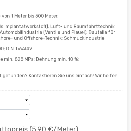
on 1 Meter bis 500 Meter.
als Implantatwerkstoff); Luft- und Raumfahrttechnik
utomobilindustrie (Ventile und Pleuel); Bauteile für
nshore- und Offshore-Technik; Schmuckindustrie.
0; DIN Ti6Al4V.
ze min. 828 MPa; Dehnung min. 10 %;
 gefunden? Kontaktieren Sie uns einfach! Wir helfen
ttopreis
(5,90 €/Meter)