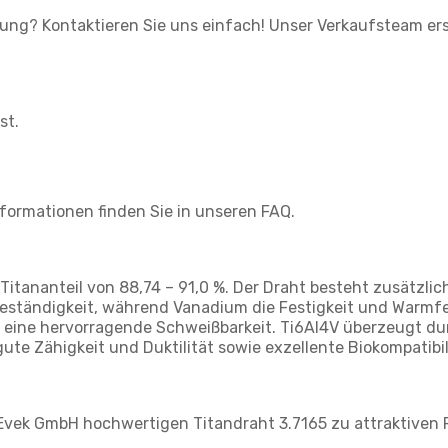
ung? Kontaktieren Sie uns einfach! Unser Verkaufsteam ers
st.
Informationen finden Sie in unseren FAQ.
 Titananteil von 88,74 – 91,0 %. Der Draht besteht zusätzlic
ständigkeit, während Vanadium die Festigkeit und Warmfest
t eine hervorragende Schweißbarkeit. Ti6Al4V überzeugt d
e Zähigkeit und Duktilität sowie exzellente Biokompatibilit
 Evek GmbH hochwertigen Titandraht 3.7165 zu attraktiven 