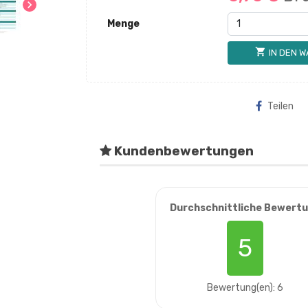
chevron_right
Menge
shopping_cart
IN DEN 
Teilen
Kundenbewertungen
Durchschnittliche Bewert
5
Bewertung(en): 6