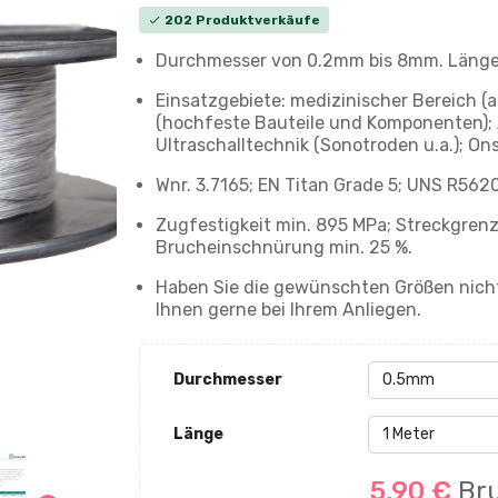
202 Produktverkäufe
check
Durchmesser von 0.2mm bis 8mm. Länge v
Einsatzgebiete: medizinischer Bereich (
(hochfeste Bauteile und Komponenten); A
Ultraschalltechnik (Sonotroden u.a.); O
Wnr. 3.7165; EN Titan Grade 5; UNS R5620
Zugfestigkeit min. 895 MPa; Streckgren
Brucheinschnürung min. 25 %.
Haben Sie die gewünschten Größen nicht
Ihnen gerne bei Ihrem Anliegen.
Durchmesser
Länge
5,90 €
Bru