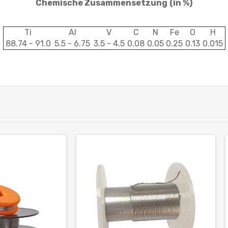
Chemische Zusammensetzung
(in %)
Ti
Al
V
C
N
Fe
O
H
88.74 - 91.0
5.5 - 6.75
3.5 - 4.5
0.08
0.05
0.25
0.13
0.015