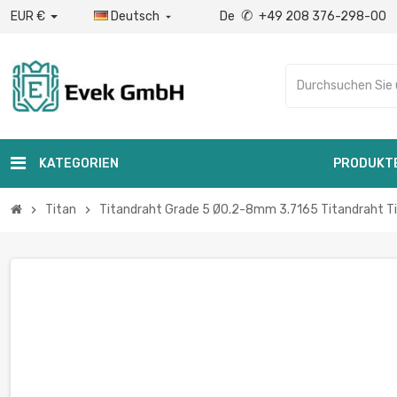
✆
EUR €
Deutsch
De
+49 208 376-298-00

KATEGORIEN
PRODUKT
Titan
Titandraht Grade 5 Ø0.2-8mm 3.7165 Titandraht Ti
chevron_right
chevron_right