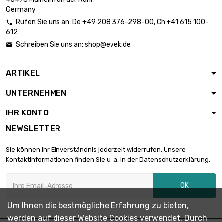
45mm
Germany
Rufen Sie uns an:
De
+49 208 376-298-00
, Ch
+41 615 100-

612
Länge : 1 Meter

Durchmesser :
1.384,45 €
Schreiben Sie uns an:
shop@evek.de

50mm
ARTIKEL
Länge : 1 Meter

Durchmesser :
1.675,16 €
UNTERNEHMEN
55mm
IHR KONTO
Länge : 1 Meter
NEWSLETTER

Durchmesser :
1.993,61 €
60mm
Sie können Ihr Einverständnis jederzeit widerrufen. Unsere
Kontaktinformationen finden Sie u. a. in der Datenschutzerklärung.
Länge : 1 Meter

Durchmesser :
2.339,66 €
OK
65mm
Um Ihnen die bestmögliche Erfahrung zu bieten,
werden auf dieser Website Cookies verwendet. Durch