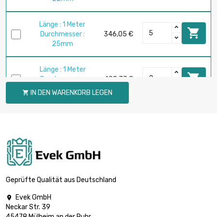
Länge : 1 Meter

Durchmesser :
346,05 €
25mm
Länge : 1 Meter

Durchmesser :
498,37 €
30mm
IN DEN WARENKORB LEGEN

Länge : 1 Meter

Durchmesser :
678,42 €
35mm
Länge : 1 Meter

Durchmesser :
886,07 €
40mm
Geprüfte Qualität aus Deutschland
Evek GmbH

Länge : 1 Meter
Neckar Str. 39

Durchmesser :
1.121,34 €
45478 Mülheim an der Ruhr