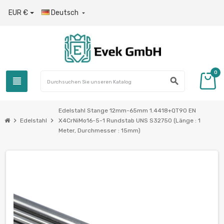
EUR €
Deutsch

0
view_headline
search
Edelstahl Stange 12mm-65mm 1.4418+QT90 EN
chevron_right
chevron_right
Edelstahl
X4CrNiMo16-5-1 Rundstab UNS S32750 (Länge : 1
Meter, Durchmesser : 15mm)