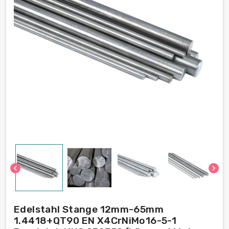
chevron_left
chevron_right
Edelstahl Stange 12mm-65mm
1.4418+QT90 EN X4CrNiMo16-5-1